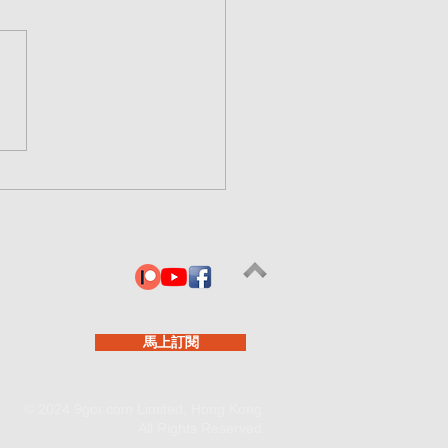
0718 韓股熊市只是“前
，日本“卓慧思時刻”正準備
美股神話？ | 《AI泡沫爆
終局的開端》 | EndGame
馬上訂閱
© 2024 9gor.com Limited, Hong Kong.
All Rights Reserved.