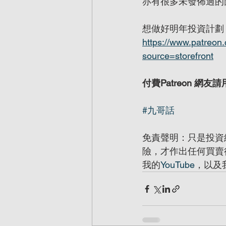
亦有很多未發佈過的
想做好明年投資計劃，
https://www.patreon
source=storefront
付費Patreon 網友請
#九哥話
免責聲明：只是投資
險，才作出任何買賣
我的
YouTube
，以及