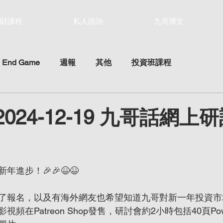
財課程
私人諮詢
九哥博文
 End Game
週報
其他
投資班課程
 2024-12-19 九哥話網
ars.
進步！🎉🎉😆😆
了報名，以及有海外網友也希望知道九哥對新一年投資市
在Patreon Shop發售，研討會約2小時包括40頁Powe