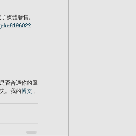
有電子媒體發售。
g-lu-819602?
是否合適你的風
失。我的
博文
，