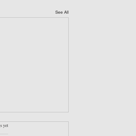
See All
rs.
s yet