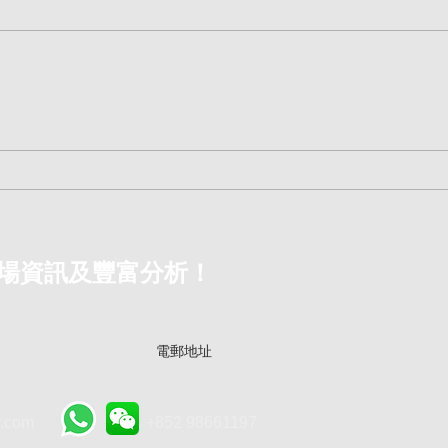
260725 韓國熔斷成癮！香港
26
散戶如何看穿 【新興市場割韭
菜”
菜】 訊號？| 《AI泡沫爆破：
終結
終局的開端》 | EndGame
破：
EP.9
EP.8
場資訊及豐富分析！
.com
+852 98661197