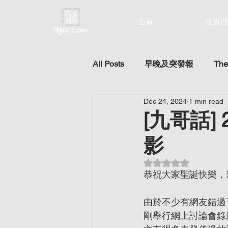
主頁
投資理
All Posts
早晚及突發報
The
Dec 24, 2024
1 min read
[九哥話]
影
Rated NaN out of 5 st
恭祝大家聖誕快樂，新年
由於不少有網友錯過
剛舉行網上討論會錄影視頻