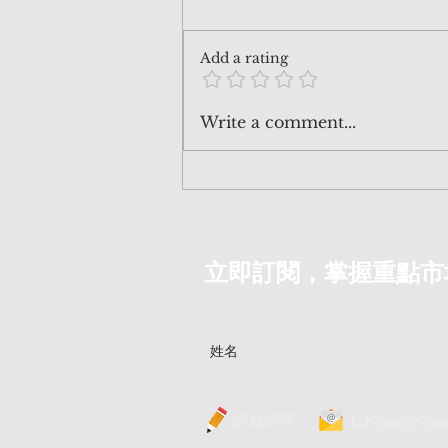
Add a rating
260801 芯片巨人開出2,500億
Write a comment...
期票：到底這是 AI泡沫 救命
草，抑或是 壓死美股七雄 最
後一根稻草？| 《AI泡沫爆
破：終局的開端》 | EndGame
EP.10
立即訂閱，掌握重點市
網頁留言
bd9gor@9gor