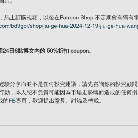
圖片。
馬上訂購視頻，以後在Patreon Shop 不定期會有獨
.com/bd9gor/shop/jiu-ge-hua-2024-12-19-jiu-ge-hua-wan
用
24日6點博文
內的 50%折扣 coupon
。
經驗分享而並不是任何投資建議，請先咨詢你的投資顧問
行動，本人恕不負責可能因為市場走勢轉而造成的任何損
我的
FB
專頁，歡迎提出意見、討論及轉載。