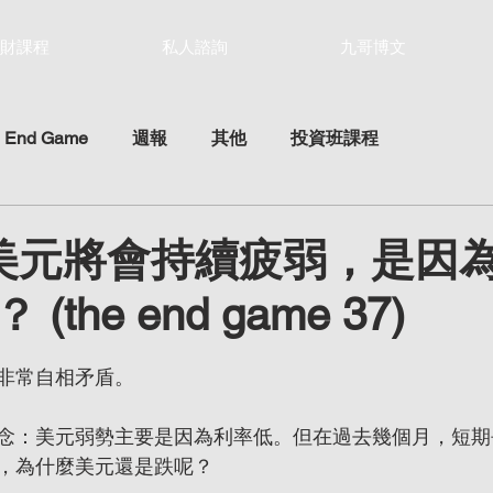
財課程
私人諮詢
九哥博文
 End Game
週報
其他
投資班課程
18 美元將會持續疲弱，是因
the end game 37)
ars.
非常自相矛盾。
念：美元弱勢主要是因為利率低。但在過去幾個月，短期
，為什麼美元還是跌呢？