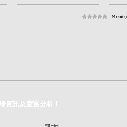
Rated 0 out of 5 sta
No rating
230702 香港人需要知道的樓
The
市風險（2）
化將
場資訊及豐富分析！