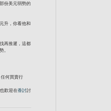
部份美元弱勢的
元升，你看他和
伐再推遲，這都
勢。
出任何買賣行
也歡迎在
香討
討