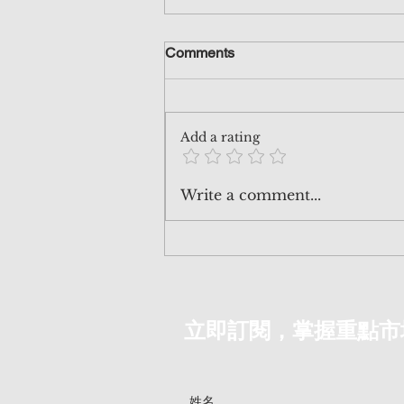
Comments
Add a rating
260711 AI 沒有玩完，但 AI 商
Write a comment...
業模式玩完了！同2000年互聯
網泡沫一樣，要洗牌重來！ |
《AI泡沫爆破：終局的開
端》 | EndGame EP.7
立即訂閱，掌握重點市