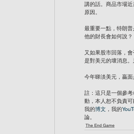
講的話。商品市場近
原因。
最重要一點，特朗普
他的財長會如何說？
又如果股市回落，會
是對美元的壞消息。
今年睇淡美元，贏面
註：這只是一個參考
動，本人恕不負責可
我的
博文
，我的
YouT
論。
The End Game