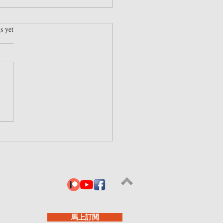
rs.
s yet
 end game #111 - 去全球
會造成金融風暴？
馬上訂閱