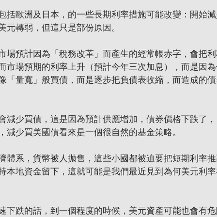
包括歐洲及日本，的一些長期利率措施可能改變：開始減
美元轉弱，但這只是部份原因。
市場預計因為「稅務改革」而產生的經常帳赤字，會把利
而市場預期的利率上升（預計今年三次加息），而是因為
像「量寬」般買債，而是逐步把負債表收縮，而造成的債
會減少買債，這是因為預計供應增加，債券價格下跌了，
，減少買美國債看來是一個很自然的基金策略。
濟體系，貨幣被人拋售，這些小國都被迫要把短期利率推
持本地資金留下，這就可能是我們最近見到為何美元利率
速下跌的話，到一個程度的時候，美元資產可能也會有危