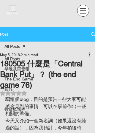
Post
All Posts
May 5, 2018
2 min read
All Posts
180505 什麼是「Central
早晚及突發報
Bank Put」？ (the end
The End Game
game 76)
週報
Rated NaN out of 5 stars.
寫這個blog，目的是預告一些大家可能
其他
將會見到的事情，可以在事前作出一些
投資班課程
相關的準備。
今天又介紹一個新名詞（如果還沒有聽
過的話），因為我預計，今年稍後時