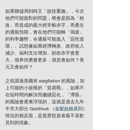
如果聯儲局到時又「故技重施」，今次
他們可能面對的問題，將會是因為「稅
改」而造成的龐大經常帳赤字，而產生
的通脹預期，會在他們可能轉「鴿派」
的利率趨勢，令通脹可能進入「惡性巡
環」。試想像如果經濟轉差、政府收入
減少、福利支出增加、財政赤字會更
大，債券供應會更多，債息會如何？美
元又會如何？
之前講過美國有 stagflation 的風險，加
上可能的小規模的「貿易戰」，如果不
在短時間內解決而繼續惡化，「滯脹」
的風險會逐漸浮現的，這就是過去九年
牛市大部分 Goldilock （
金髪姑娘原則
）
情況的相反面，是股票投資者最不喜歡
見到的現象。