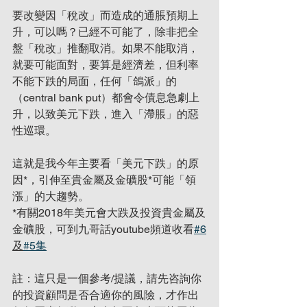
要改變因「稅改」而造成的通脹預期上
升，可以嗎？已經不可能了，除非把全
盤「稅改」推翻取消。如果不能取消，
就要可能面對，要算是經濟差，但利率
不能下跌的局面，任何「鴿派」的
（central bank put）都會令債息急劇上
升，以致美元下跌，進入「滯脹」的惡
性巡環。
這就是我今年主要看「美元下跌」的原
因*，引伸至貴金屬及金礦股*可能「領
漲」的大趨勢。
*有關2018年美元會大跌及投資貴金屬及
金礦股，可到九哥話youtube頻道收看
#6
及
#5集
註：這只是一個參考/提議，請先咨詢你
的投資顧問是否合適你的風險，才作出