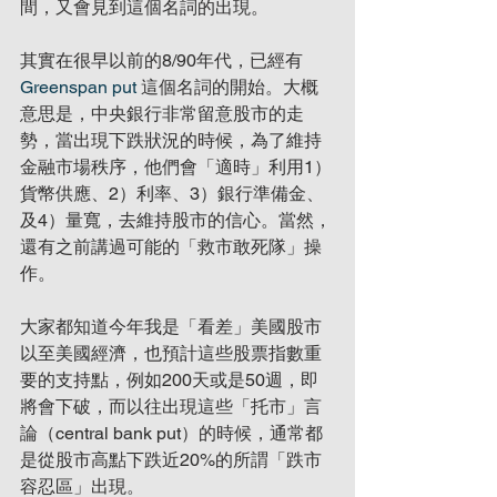
間，又會見到這個名詞的出現。
其實在很早以前的8/90年代，已經有
Greenspan put
 這個名詞的開始。大概
意思是，中央銀行非常留意股市的走
勢，當出現下跌狀況的時候，為了維持
金融市場秩序，他們會「適時」利用1）
貨幣供應、2）利率、3）銀行準備金、
及4）量寬，去維持股市的信心。當然，
還有之前講過可能的「救市敢死隊」操
作。
大家都知道今年我是「看差」美國股市
以至美國經濟，也預計這些股票指數重
要的支持點，例如200天或是50週，即
將會下破，而以往出現這些「托市」言
論（central bank put）的時候，通常都
是從股市高點下跌近20%的所謂「跌市
容忍區」出現。