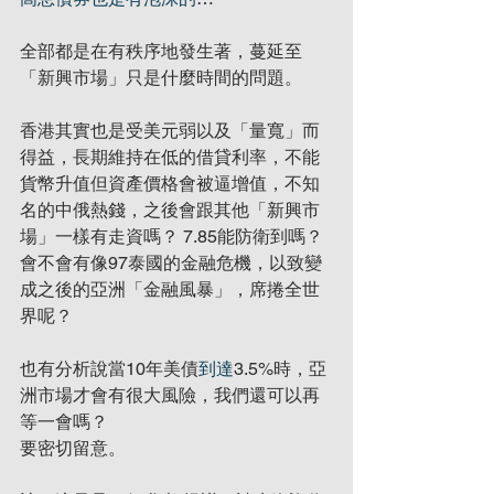
全部都是在有秩序地發生著，蔓延至
「新興市場」只是什麼時間的問題。
香港其實也是受美元弱以及「量寬」而
得益，長期維持在低的借貸利率，不能
貨幣升值但資產價格會被逼增值，不知
名的中俄熱錢，之後會跟其他「新興市
場」一樣有走資嗎？ 7.85能防衛到嗎？
會不會有像97泰國的金融危機，以致變
成之後的亞洲「金融風暴」，席捲全世
界呢？
也有分析說當10年美債
到達
3.5%時，亞
洲市場才會有很大風險，我們還可以再
等一會嗎？
要密切留意。