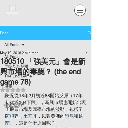
Post
All Posts
May 10, 2018
2 min read
All Posts
180510 「強美元」會是新
早晚及突發報
興市場的毒藥？ (the end
The End Game
game 78)
週報
Rated NaN out of 5 stars.
美元從18年2月初近88開始反彈（17年
其他
初從近104下跌），新興市場也開始出現
投資班課程
了股票市場及匯率市場的波動，包括了
阿根廷
，
土耳其
，以致亞洲的
印尼
和
越
南
。，這是什麼原因呢？