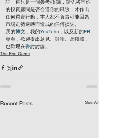
註：這只是一個參考/提議，請先咨詢你
的投資顧問是否合適你的風險，才作出
任何買賣行動，本人恕不負責可能因為
市場走勢逆轉而造成的任何損失。
我的
博文
，我的
YouTube
，以及新的
FB
專頁，歡迎提出意見、討論、及轉載，
也歡迎在
香討
討論。
The End Game
See All
Recent Posts