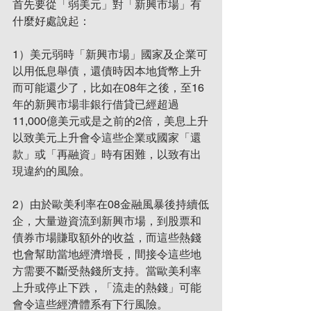
首先要從「弱美元」對「新興市場」有
什麼好處說起：
1）美元弱時「新興市場」國家及企業可
以用低息舉債，還債時因本地貨幣上升
而可能還少了，比如在08年之後，至16
年的新興市場非銀行借貸已經超過
11,000億美元或是之前的2倍，美息上升
以致美元上升會令這些企業或國家「還
款」或「再融資」時有困難，以致有出
現違約的風險。
2）由於歐美利率在08金融風暴後持續低
企，大量遊資流到新興市場，到股票和
債券市場賺取額外的收益，而這些熱錢
也會幫助當地經濟增長，間接令這些地
方需要不斷受熱錢所支持。當歐美利率
上升或停止下跌，「流走的熱錢」可能
會令這些經濟體系有下行風險。