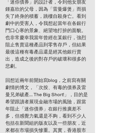
「迷你債券」的設計者，令到他女朋友
鍾嘉欣的父母，因為「雷曼爆煲」而損
失了終身的積蓄，跳樓自殺身亡。看到
劇中的受害人，令我想起當年在各銀行
門口心寒的景象、絕望地打拚的面貌。
也非常慶幸我當年曾經在某銀行，強烈
阻止售賣這種產品到零售存戶，但結果
最後這種有毒產品還是經其他銀行賣
出，造成之後的對存戶的破壞和很多的
悲劇。
回想近兩年前開始寫blog，之前寫有關
劇情的博文，「次按、有毒的債券及雷
曼兄弟破產... The Big Short!」，目的是
希望跟讀者展現金融市場的風險，跟當
年阻止「迷你債券」在銀行推廣差不
多，但感覺力氣還是不夠，看到不少人
包括在新聞組的版友以及一些朋友，近
來都在市場損失慘重。其實，香港股市