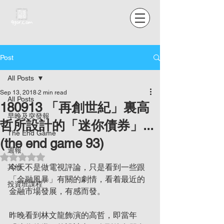
Post
All Posts
Sep 13, 2018
2 min read
All Posts
180913 「再創世紀」裏高
早晚及突發報
哲所設計的「迷你債券」...
The End Game
(the end game 93)
週報
Rated NaN out of 5 stars.
今天不是做電視評論，只是看到一些跟
其他
「金融風暴」有關的劇情，看着最近的
投資班課程
金融市場發展，有感而發。
昨晚看到林文龍飾演的高哲，即當年