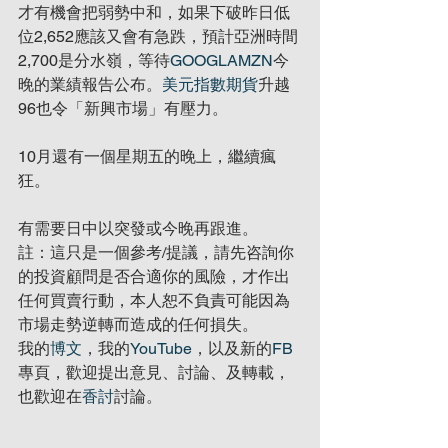
才有機會把弱勢中和，如果下破昨日低
位2,652應該又會有急跌，預計亞洲時間
2,700是分水嶺，等待
GOOGL
AMZN
今
晚的業績報告公布。
美元指數期貨
升越
96也令「新興市場」有壓力。
10月還有一個星期五的晚上，繼續瘋
狂。
有需要日中以突發或今晚再跟進。
註：這只是一個參考/提議，請先咨詢你
的投資顧問是否合適你的風險，才作出
任何買賣行動，本人恕不負責可能因為
市場走勢逆轉而造成的任何損失。
我的
博文
，我的
YouTube
，以及新的
FB
專頁，歡迎提出意見、討論、及轉載，
也歡迎在
香討
討論。