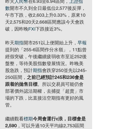
昨天
人民幣
在6.93至6.94區間，
上證指
數
開市不久到全日最低位2,577後反彈，
午市下跌，收2,603上升0.33%，原來10
天2,575和20天2,668區間應該今天會跌
破，因昨晚
FXI
下跌接近3%。
昨天
期指
開市251以上便開始上升，
早報
提到的「255-6區間作分水嶺」，11點曾
經假突破，午後繼續疲弱收市至近252後
盤整，等待美股指數發展情況。昨晚美
股急跌，預計
期指
會跌穿250並先以245-
250區間，
之前已經預計245和236會是
跟着的拋售目標
。所以交易員可能仍會
部署價外認沽期權，去捕捉「超賣」市
場的下跌，比直接沽空期指有更好的風
管。
繼續觀看
標期
今周會運行c浪，目標會是
2,590
，可以升過10天平均線2,753區間