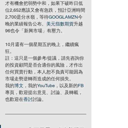
才有機會把弱勢中和，如果下破昨日低
位2,652應該又會有急跌，預計亞洲時間
2,700是分水嶺，等待
GOOGL
AMZN
今
晚的業績報告公布。
美元指數期貨
升越
96也令「新興市場」有壓力。
10月還有一個星期五的晚上，繼續瘋
狂。
註：這只是一個參考/提議，請先咨詢你
的投資顧問是否合適你的風險，才作出
任何買賣行動，本人恕不負責可能因為
市場走勢逆轉而造成的任何損失。
我的
博文
，我的
YouTube
，以及新的
FB
專頁，歡迎提出意見、討論、及轉載，
也歡迎在
香討
討論。