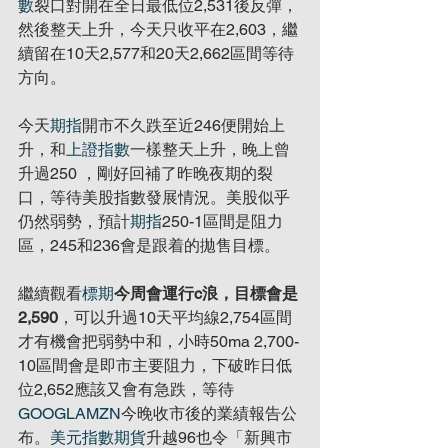
數
裂口對開在全日最低位2,531後反彈，
然後整天上升，今天只收平在2,603，繼
續留在10天2,577和20天2,662區間等待
方向。
今天
期指
開市不久跌至近246便開始上
升，和
上證指數
一樣整天上升，晚上曾
升過250 ，剛好回補了昨晚夜期的裂
口，等待美股指數發展情況。美股似乎
仍然弱勢，預計
期指
250-1區間是阻力
區，245和236會是跟着的拋售目標。
繼續觀看
標期
今周會運行c浪，目標會是
2,590
，可以升過10天平均線2,754區間
才有機會把弱勢中和，小時50ma 2,700-
10區間會是即市主要阻力，下破昨日低
位2,652應該又會有急跌，等待
GOOGL
AMZN
今晚收市後的業績報告公
布。
美元指數期貨
升越96也令「新興市