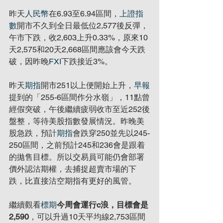
昨天
人民幣
在6.93至6.94區間，
上證指
數
開市不久到全日最低位2,577後反彈，
午市下跌，收2,603上升0.33%，原來10
天2,575和20天2,668區間應該會今天跌
破，因昨晚
FXI
下跌接近3%。
昨天
期指
開市251以上便開始上升，
早報
提到的「255-6區間作分水嶺」，11點曾
經假突破，午後繼續疲弱收市至近252後
盤整，等待美股指數發展情況。昨晚美
股急跌，預計
期指
會跌穿250並先以245-
250區間，之前預計245和236會是跟着
的拋售目標。所以交易員可能仍會部署
價外認沽期權，去捕捉超賣市場的下
跌，比直接沽空期指有更好的風管。
繼續觀看
標期
今周會運行c浪，目標會是
2,590
，可以升過10天平均線2,753區間