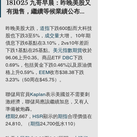
181025 九哥早晨：昨晚美股又
有拋售，繼續等候業績公布...
昨晚美股大跌，
道指
下跌600點而大科技
股也下跌3至5%，
成交量
大增 。10年期
債息下跌6基點在3.10%，2vs10年差距
下跌1基點在25基點。
美元指數期貨
收於
96.06上升0.35。商品ETF 
DBC
下跌
0.69%，包括黃金下跌0.46%以及原油價
格上升0.59%，
EEM
收市$38.38下跌
3.23%（50周在$45.75）。
聯儲局官員
Kaplan
表示美國並不需要刺
激經濟，聯儲局應該繼續加息，又有人
準備被炮轟。
標期
2,667，
HSR
顯示的
期指
合理價值在
24,810。（
期指
24,700低水110）