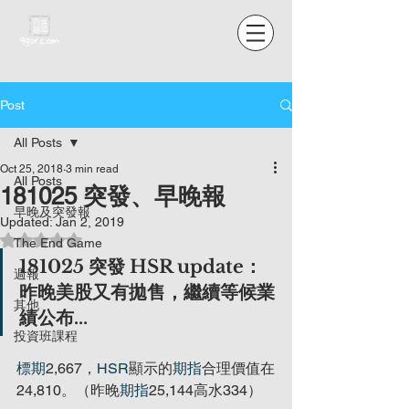
Post
All Posts
Oct 25, 2018
3 min read
All Posts
181025 突發、早晚報
早晚及突發報
Updated:
Jan 2, 2019
Rated NaN out of 5 stars.
The End Game
181025 突發 HSR update：
週報
昨晚美股又有拋售，繼續等候業
其他
績公布...
投資班課程
標期
2,667，
HSR
顯示的
期指
合理價值在
24,810。（昨晚
期指
25,144高水334）