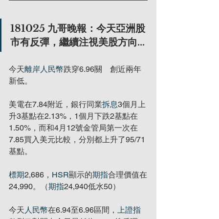
181025 九哥晚報：今天亞洲股
市有反彈，繼續注視美股方向...
今天
離岸人民幣
跌穿6.96關　創近兩年
新低。
美電在7.84附近，銀行同業
拆息
3個月上
升3基點在2.13%，1個月下跌2基點在
1.50%，而和4月12號金管局第一次在
7.85買入美元比較，分別都上升了95/71
基點。
標期
2,686，
HSR
顯示的
期指
合理價值在
24,990。（
期指
24,940低水50）
今天
人民幣
在6.94至6.96區間，
上證指