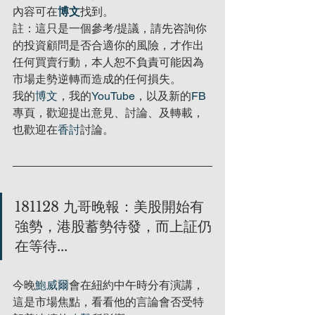
內容可在
博文
找到。
註：這只是一個參考/提議，請先咨詢你
的投資顧問是否合適你的風險，才作出
任何買賣行動，本人恕不負責可能因為
市場走勢逆轉而造成的任何損失。
我的
博文
，我的
YouTube
，以及新的
FB
專頁，歡迎提出意見、討論、及轉載，
也歡迎在
香討
討論。
181128 九哥晚報：美股開始有
強勢，港股蓄勢待發，而上証仍
在等待...
今晚
鮑威爾
會在紐約中午時分有演講，
這是市場焦點，看看他的言論會否受特