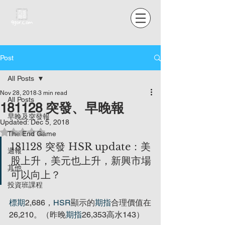
Post
All Posts
Nov 28, 2018
3 min read
All Posts
181128 突發、早晚報
早晚及突發報
Updated:
Dec 5, 2018
Rated NaN out of 5 stars.
The End Game
181128 突發 HSR update：美
週報
股上升，美元也上升，新興市場
其他
可以向上？
投資班課程
標期
2,686，
HSR
顯示的
期指
合理價值在
26,210。（昨晚
期指
26,353高水143）