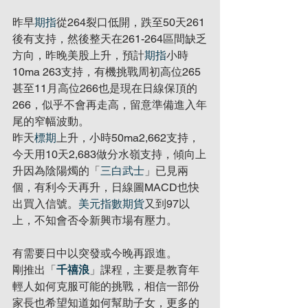
昨早
期指
從264裂口低開，跌至50天261
後有支持，然後整天在261-264區間缺乏
方向，昨晚美股上升，預計
期指
小時
10ma 263支持，有機挑戰周初高位265
甚至11月高位266也是現在日線保頂的
266，似乎不會再走高，留意準備進入年
尾的窄幅波動。
昨天
標期
上升，小時50ma2,662支持，
今天用10天2,683做分水嶺支持，傾向上
升因為陰陽燭的「
三白武士
」已見兩
個，有利今天再升，日線圖MACD也快
出買入信號。
美元指數期貨
又到97以
上，不知會否令新興市場有壓力。
有需要日中以突發或今晚再跟進。
剛推出「
千禧浪
」課程，主要是教育年
輕人如何克服可能的挑戰，相信一部份
家長也希望知道如何幫助子女，更多的