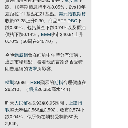
貿易問題可能得到舒緩支持，
成交量
下
跌。10年期債息持平在3.05%，2vs10年
差距拉平1基點在21基點。
美元指數期貨
收於97.28上升0.30。商品ETF 
DBC
下
跌0.39%，包括黃金下跌0.74%以及原油
價格下跌0.14%，
EEM
收市$40.51上升
0.70%（50周在$45.10）。
今晚
鮑威爾
會在紐約中午時分有演講，
這是市場焦點，看看他的言論會否受特
朗普連續的
攻擊
所影響。
標期
2,686，
HSR
顯示的
期指
合理價值在
26,210。（
期指
26,350高水144）
昨天
人民幣
在6.93至6.95區間，
上證指
數
整天窄幅2,566至2,592，收市2,574下
跌0.04%，似乎仍在弱勢受制於50天
2,649。