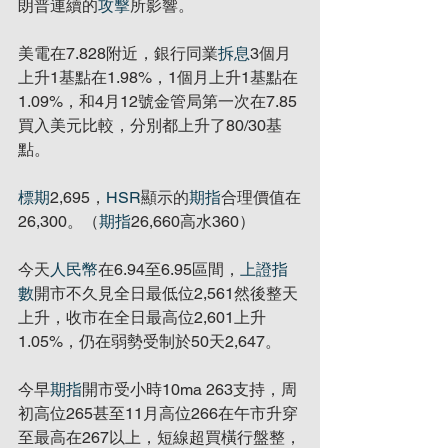
朗普連續的
攻擊
所影響。
美電在7.828附近，銀行同業
拆息
3個月
上升1基點在1.98%，1個月上升1基點在
1.09%，和4月12號金管局第一次在7.85
買入美元比較，分別都上升了80/30基
點。
標期
2,695，
HSR
顯示的
期指
合理價值在
26,300。（
期指
26,660高水360）
今天
人民幣
在6.94至6.95區間，
上證指
數
開市不久見全日最低位2,561然後整天
上升，收市在全日最高位2,601上升
1.05%，仍在弱勢受制於50天2,647。
今早
期指
開市受小時10ma 263支持，周
初高位265甚至11月高位266在午市升穿
至最高在267以上，短線超買橫行盤整，