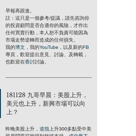
早報再跟進。
註：這只是一個參考/提議，請先咨詢你
的投資顧問是否合適你的風險，才作出
任何買賣行動，本人恕不負責可能因為
市場走勢逆轉而造成的任何損失。
我的
博文
，我的
YouTube
，以及新的
FB
專頁，歡迎提出意見、討論、及轉載，
也歡迎在
香討
討論。
181128 九哥早晨：美股上升，
美元也上升，新興市場可以向
上？
昨晚美股上升，
道指
上升300多點受中美