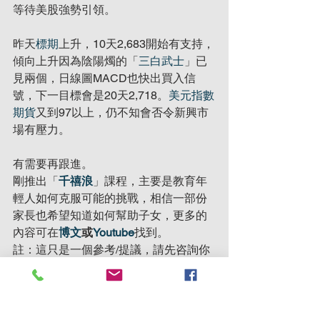
等待美股強勢引領。
昨天
標期
上升，10天2,683開始有支持，
傾向上升因為陰陽燭的「
三白武士
」已
見兩個，日線圖MACD也快出買入信
號，下一目標會是20天2,718。
美元指數
期貨
又到97以上，仍不知會否令新興市
場有壓力。
有需要再跟進。
剛推出「
千禧浪
」課程，主要是教育年
輕人如何克服可能的挑戰，相信一部份
家長也希望知道如何幫助子女，更多的
內容可在
博文
或
Youtube
找到。
註：這只是一個參考/提議，請先咨詢你
的投資顧問是否合適你的風險，才作出
任何買賣行動，本人恕不負責可能因為
市場走勢逆轉而造成的任何損失。
我的
博文
，我的
YouTube
，以及新的
FB