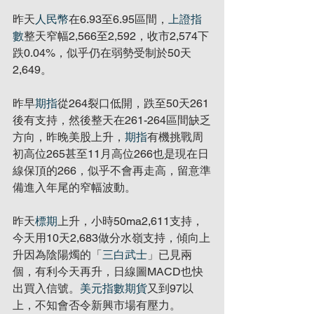
昨天
人民幣
在6.93至6.95區間，
上證指
數
整天窄幅2,566至2,592，收市2,574下
跌0.04%，似乎仍在弱勢受制於50天
2,649。
昨早
期指
從264裂口低開，跌至50天261
後有支持，然後整天在261-264區間缺乏
方向，昨晚美股上升，
期指
有機挑戰周
初高位265甚至11月高位266也是現在日
線保頂的266，似乎不會再走高，留意準
備進入年尾的窄幅波動。
昨天
標期
上升，小時50ma2,611支持，
今天用10天2,683做分水嶺支持，傾向上
升因為陰陽燭的「
三白武士
」已見兩
個，有利今天再升，日線圖MACD也快
出買入信號。
美元指數期貨
又到97以
上，不知會否令新興市場有壓力。