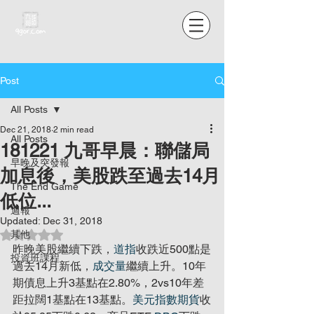
Post
All Posts
Dec 21, 2018
2 min read
All Posts
181221 九哥早晨：聯儲局
早晚及突發報
加息後，美股跌至過去14月
The End Game
低位...
週報
Updated:
Dec 31, 2018
Rated NaN out of 5 stars.
其他
昨晚美股繼續下跌，
道指
收跌近500點是
投資班課程
過去14月新低，
成交量
繼續上升。10年
期債息上升3基點在2.80%，2vs10年差
距拉闊1基點在13基點。
美元指數期貨
收