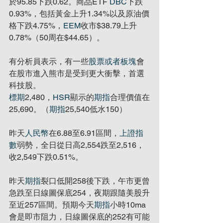
於95.85下跌0.62。商品ETF 
DBC
下跌
0.93%，包括黃金上升1.34%以及原油價
格下跌4.75%，
EEM
收市$38.79上升
0.78%（50周在$44.65）。
有分析員表示，有一些
股票或者板塊
會
在股市進入熊市是受到更大衝擊，首選
科技股。
標期
2,480，
HSR
顯示的
期指
合理價值在
25,690。（
期指
25,540低水150）
昨天
人民幣
在6.88至6.91區間，
上證指
數
弱勢，全日從日高2,554跌至2,516，
收2,549下跌0.51%。
昨天
期指
裂口低開258後下跌，午市更曾
急跌至日線圖保底254，夜期跟隨美股升
至近257區間。預期今天
期指
小時10ma
會是即市阻力，日線圖保底的252有可能