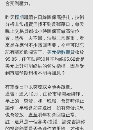
會受到壓力。
昨天
標期
繼續在日線圖保底掙扎，技術
分析非常超賣但找不到反彈藉口，每天
晚上交易員都找小時圖保頂做高沽位
置，然後一去不回，沽壓非常嚴重，看
來是在應付不少贖回需要，今年可以忘
記有關粉飾櫥窗了。
美元指數期貨
收於
95.85，任何跌穿50月平圴線95.62會是
美元上升可能終結的領先指標，因為受
到市場預期稍後不能再加息？
有需要日中以突發或今晚再跟進。
通告：進入12月，由於市場開始淡靜，
早上的「突發」和「晚報」會暫時停止
製作，早報會如常送出，如有突發消息
也會發放，直至明年初會回復正常。
註：這只是一個參考/提議，請先咨詢你
的投資顧問是否合適你的風險，才作出