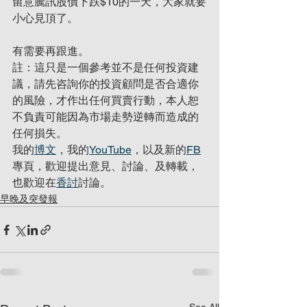
留意騰訊股價下跌$10的一天，大家就要
小心見頂了。
有需要再跟進。
註：這只是一個參考並不是任何投資建
議，請先咨詢你的投資顧問是否合適你
的風險，才作出任何買賣行動，本人恕
不負責可能因為市場走勢逆轉而造成的
任何損失。
我的
博文
，我的
YouTube
，以及新的
FB
專頁，歡迎提出意見、討論、及轉載，
也歡迎在
香討
討論。
早晚及突發報