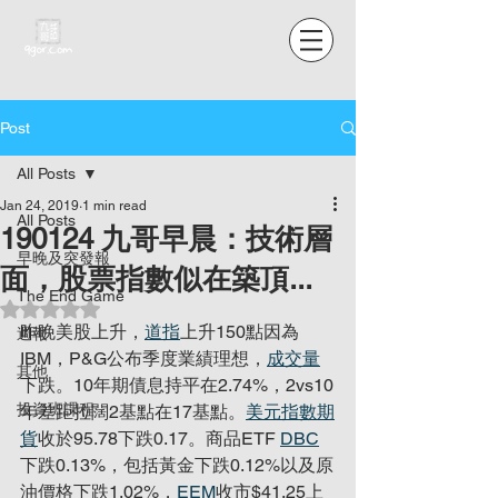
Post
All Posts
Jan 24, 2019
1 min read
All Posts
190124 九哥早晨：技術層
早晚及突發報
面，股票指數似在築頂...
The End Game
Rated NaN out of 5 stars.
昨晚美股上升，
道指
上升150點因為
週報
IBM，P&G公布季度業績理想，
成交量
其他
下跌。10年期債息持平在2.74%，2vs10
投資班課程
年差距拉闊2基點在17基點。
美元指數期
貨
收於95.78下跌0.17。商品ETF 
DBC
下跌0.13%，包括黃金下跌0.12%以及原
油價格下跌1.02%，
EEM
收市$41.25上