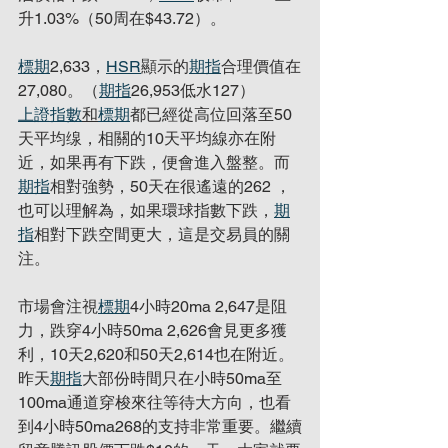
升1.03%（50周在$43.72）。
標期
2,633，
HSR
顯示的
期指
合理價值在
27,080。（
期指
26,953低水127）
上證指數
和
標期
都已經從高位回落至50
天平均缐，相關的10天平均線亦在附
近，如果再有下跌，便會進入盤整。而
期指
相對強勢，50天在很遙遠的262 ，
也可以理解為，如果環球指數下跌，
期
指
相對下跌空間更大，這是交易員的關
注。
市場會注視
標期
4小時20ma 2,647是阻
力，跌穿4小時50ma 2,626會見更多獲
利，10天2,620和50天2,614也在附近。
昨天
期指
大部份時間只在小時50ma至
100ma通道穿梭來往等待大方向，也看
到4小時50ma268的支持非常重要。繼續