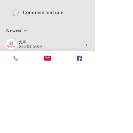
Comment and rate...
241229 特朗普2.0 + 馬斯
溫故知新：202
克 = 美股會遭 核爆？
股泡沫系列
Newest
九哥
Feb 04, 2019
多謝哂🙏
大家咁話啦👍😍😝
Like
Reply
Chris Moy
Feb 04, 2019
好漂亮的字！🐷年進步，新年快樂！
Like
Reply