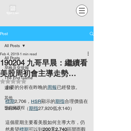
Post
All Posts
Feb 4, 2019
1 min read
All Posts
190204 九哥早晨：繼續看
早晚及突發報
美股周初會主導走勢…
The End Game
Rated NaN out of 5 stars.
主要的分析在昨晚的
周報
已經發放。
週報
其他
標期
2,706，
HSR
顯示的
期指
合理價值在
投資班課程
28,060。（
期指
27,920低水140）
這個星期主要看美股如何主導大市，仍
然希望
標期
可以到
200天2,740
區間而觀