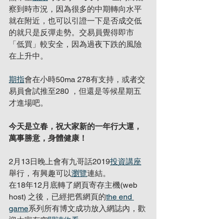
察到時市況，因為很多的中期轉向水平
就在附近，也可以引證一下是否成交低
的就只是反彈走勢。交易員覺得即市
「低買」較安全，因為過夜下跌的風險
在上升中。
期指
會在小時50ma 278有支持，或者交
易員會試推至280 ，但還是等候星期五
才進場吧。
今天是立春，祝大家新的一年行大運，
萬事勝意，身體健康！
2月13日晚上會有九哥話2019
投資講座
舉行，有興趣可以
瀏覽
連結。
在18年12月底轉了網頁寄存主機(web 
host) 之後，已經把舊網頁的
the end 
game
系列所有博文成功放入網誌內，歡