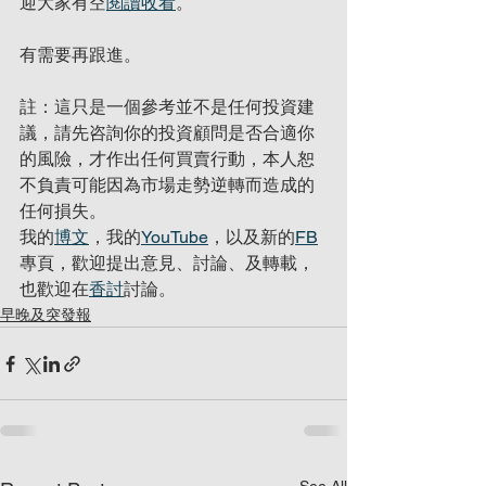
迎大家有空
閱讀收看
。
有需要再跟進。
註：這只是一個參考並不是任何投資建
議，請先咨詢你的投資顧問是否合適你
的風險，才作出任何買賣行動，本人恕
不負責可能因為市場走勢逆轉而造成的
任何損失。
我的
博文
，我的
YouTube
，以及新的
FB
專頁，歡迎提出意見、討論、及轉載，
也歡迎在
香討
討論。
早晚及突發報