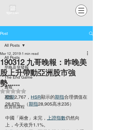
Post
All Posts
Mar 12, 2019
1 min read
All Posts
190312 九哥晚報：昨晚美
早晚及突發報
股上升帶動亞洲股市強
The End Game
勢......
週報
Rated NaN out of 5 stars.
標期
2,767，
HSR
顯示的
期指
合理價值在
其他
28,670。（
期指
28,905高水235）
投資班課程
中國「兩會」未完，
上證指數
仍然向
上，今天收升1.1%。