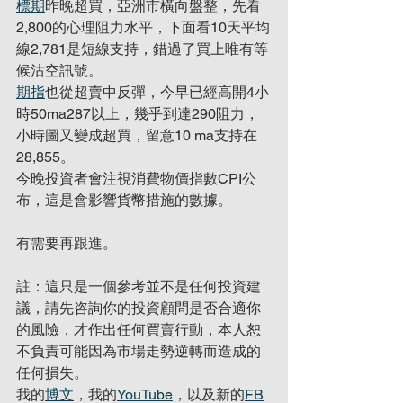
標期
昨晚超買，亞洲市橫向盤整，先看
2,800的心理阻力水平，下面看10天平均
線2,781是短線支持，錯過了買上唯有等
候沽空訊號。
期指
也從超賣中反彈，今早已經高開4小
時50ma287以上，幾乎到達290阻力，
小時圖又變成超買，留意10 ma支持在
28,855。
今晚投資者會注視消費物價指數CPI公
布，這是會影響貨幣措施的數據。
有需要再跟進。
註：這只是一個參考並不是任何投資建
議，請先咨詢你的投資顧問是否合適你
的風險，才作出任何買賣行動，本人恕
不負責可能因為市場走勢逆轉而造成的
任何損失。
我的
博文
，我的
YouTube
，以及新的
FB