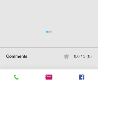
0.0 / 5 (0)
Comments
Comment and rate...
241229 特朗普2.0 + 馬斯
溫故知新：202
克 = 美股會遭 核爆？
股泡沫系列
立即訂閱，掌握重點市場資訊及
豐富分析！