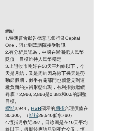
總結：
1.特朗普會狀告德意志銀行及Capital 
One，阻止到眾議院接受聆訊
2.有分析員認為，中國在漸漸把人民幣
貶值，目標維持人民幣穩定
3.上證收市剛好在50天平均線以下，今
天是月結，又是周結因為餘下幾天是勞
動節假期，似乎有關部門也願意見到這
種負面的技術形態出現，有利指數繼續
尋底？2,966, 2,866是0.382和0.5的調整
目標。
標期
2,944，
HSR
顯示的
期指
合理價值在
30,300。（
期指
29,540低水760）
4.恆指月收近297，日線圖是在10天平均
線以下，假期後應該見到死亡交叉，恒