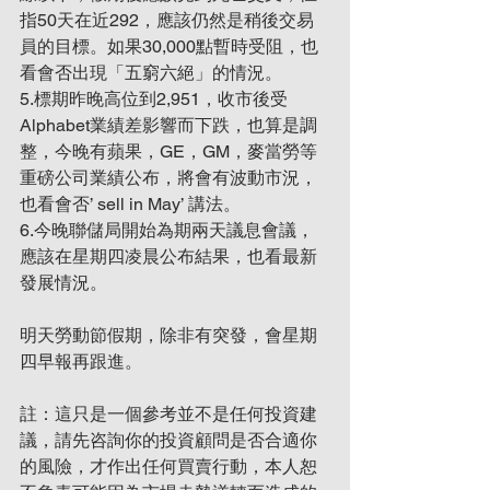
指50天在近292，應該仍然是稍後交易
員的目標。如果30,000點暫時受阻，也
看會否出現「五窮六絕」的情況。
5.標期昨晚高位到2,951，收市後受
Alphabet業績差影響而下跌，也算是調
整，今晚有蘋果，GE，GM，麥當勞等
重磅公司業績公布，將會有波動市況，
也看會否’ sell in May’ 講法。
6.今晚聯儲局開始為期兩天議息會議，
應該在星期四凌晨公布結果，也看最新
發展情況。
明天勞動節假期，除非有突發，會星期
四早報再跟進。
註：這只是一個參考並不是任何投資建
議，請先咨詢你的投資顧問是否合適你
的風險，才作出任何買賣行動，本人恕