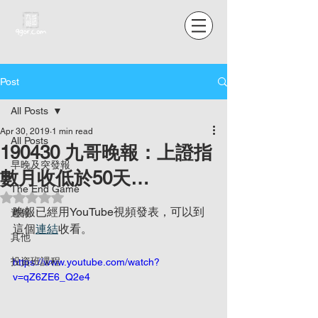
Post
All Posts
Apr 30, 2019
1 min read
All Posts
190430 九哥晚報：上證指
早晚及突發報
數月收低於50天…
The End Game
Rated NaN out of 5 stars.
晚報已經用YouTube視頻發表，可以到
週報
這個
連結
收看。
其他
投資班課程
https://www.youtube.com/watch?
v=qZ6ZE6_Q2e4