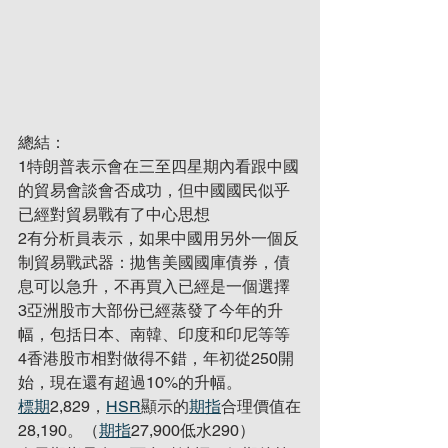
總結：
1特朗普表示會在三至四星期內看跟中國
的貿易會談會否成功，但中國國民似乎
已經對貿易戰有了中心思想
2有分析員表示，如果中國用另外一個反
制貿易戰武器：拋售美國國庫債券，債
息可以急升，不再買入已經是一個選擇
3亞洲股市大部份已經蒸發了今年的升
幅，包括日本、南韓、印度和印尼等等
4香港股市相對做得不錯，年初從250開
始，現在還有超過10%的升幅。
標期
2,829，
HSR
顯示的
期指
合理價值在
28,190。（
期指
27,900低水290）