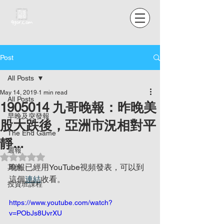
Post
All Posts
May 14, 2019
1 min read
All Posts
1905014 九哥晚報：昨晚美
早晚及突發報
股大跌後，亞洲市況相對平
The End Game
靜...
週報
Rated NaN out of 5 stars.
晚報已經用YouTube視頻發表，可以到
其他
這個
連結
收看。
投資班課程
https://www.youtube.com/watch?
v=PObJs8UvrXU