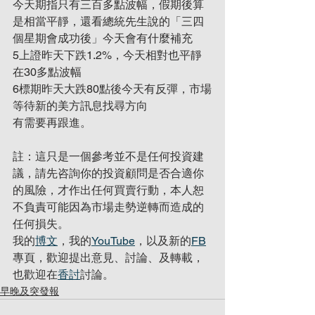
今天期指只有三百多點波幅，假期後算
是相當平靜，還看總統先生說的「三四
個星期會成功後」今天會有什麼補充
5上證昨天下跌1.2%，今天相對也平靜
在30多點波幅
6標期昨天大跌80點後今天有反彈，市場
等待新的美方訊息找尋方向
有需要再跟進。
註：這只是一個參考並不是任何投資建
議，請先咨詢你的投資顧問是否合適你
的風險，才作出任何買賣行動，本人恕
不負責可能因為市場走勢逆轉而造成的
任何損失。
我的
博文
，我的
YouTube
，以及新的
FB
專頁，歡迎提出意見、討論、及轉載，
也歡迎在
香討
討論。
早晚及突發報