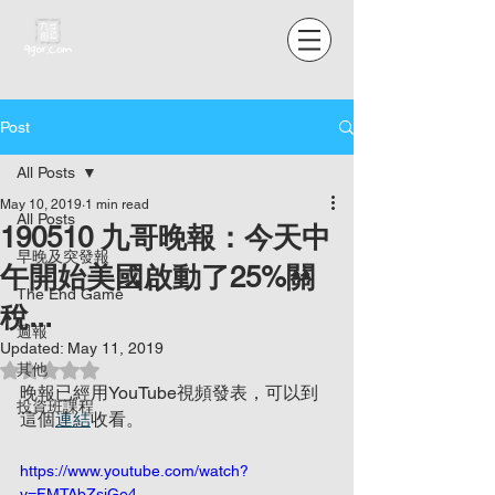
Post
All Posts
May 10, 2019
1 min read
All Posts
190510 九哥晚報：今天中
早晚及突發報
午開始美國啟動了25%關
The End Game
稅...
週報
Updated:
May 11, 2019
Rated NaN out of 5 stars.
其他
晚報已經用YouTube視頻發表，可以到
投資班課程
這個
連結
收看。
https://www.youtube.com/watch?
v=FMTAbZsjGe4