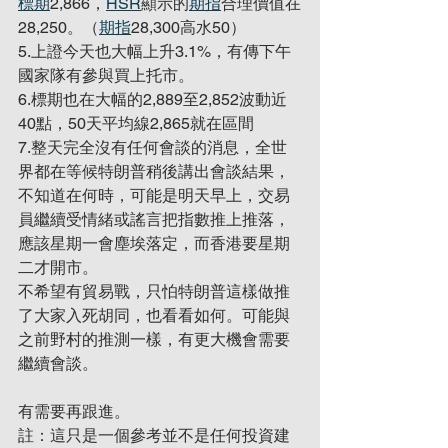
標期
2,866，
HSR
顯示的
期指
合理價值在
28,250。（
期指
28,300高水50）
5.上證今天也大幅上升3.1%，有傳下午
國家隊有參與買上托市。
6.標期也在大幅的2,889至2,852波動近
40點，50天平均線2,865就在區間
7.整天完全沒有任何會談的消息，全世
界都在等候特朗普稍後講出會談結果，
不知道在何時，可能是明天早上，交易
員繼續受情緒或謠言把指數推上推落，
應該星期一會塵埃落定，而香港要星期
二才開市。
不希望有貿易戰，只怕特朗普這樣做推
了大家入死胡同，也看看如何。可能與
之前野村的推測一樣，有更大機會需要
繼續會談。
有需要再跟進。
註：這只是一個參考並不是任何投資建