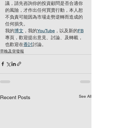
議，請先咨詢你的投資顧問是否合適你
的風險，才作出任何買賣行動，本人恕
不負責可能因為市場走勢逆轉而造成的
任何損失。
我的
博文
，我的
YouTube
，以及新的
FB
專頁，歡迎提出意見、討論、及轉載，
也歡迎在
香討
討論。
早晚及突發報
See All
Recent Posts