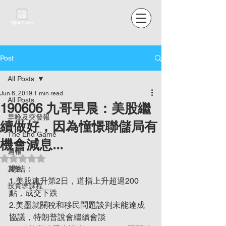
Post
All Posts
Jun 6, 2019
1 min read
All Posts
190606 九哥早晨：美股繼
早晚及突發報
續做好，因為憧憬聯儲局有
The End Game
機會減息...
週報
Rated NaN out of 5 stars.
總結：
其他
1.美股連升第2日，道指上升超過200
投資班課程
點，成交下跌
2.美墨就關稅和移民問題談判未能達成
協議，特朗普說會繼續會談