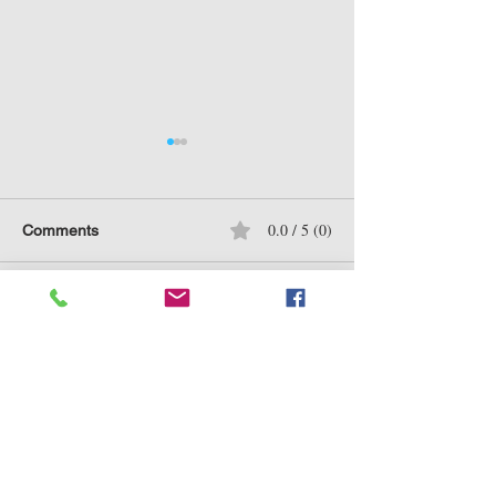
0.0 / 5 (0)
Comments
Comment and rate...
241229 特朗普2.0 + 馬斯
溫故知新：202
克 = 美股會遭 核爆？
股泡沫系列
立即訂閱，掌握重點市場資訊及
豐富分析！