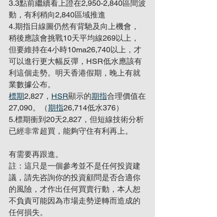
3.3點前繼續看上證在2,950-2,840區間波
動，有利稍向2,840區域推進
4.期指日線圖仍然有背馳及向上機會，
稍後應該會挑戰10天平均線269以上，
但要維持在4小時10ma26,740以上，才
可以進行更大幅反彈，HSR低水應該有
利這個走勢。明天香港假期，晚上有就
業數據公布。
標期
2,827，
HSR
顯示的
期指
合理價值在
27,090。（
期指
26,714低水376）
5.標期衝到20天2,827，但短線技術分析
已經非常超買，能夠守住有利再上。
有需要再跟進。
註：這只是一個參考並不是任何投資建
議，請先咨詢你的投資顧問是否合適你
的風險，才作出任何買賣行動，本人恕
不負責可能因為市場走勢逆轉而造成的
任何損失。