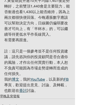
7.黃金期貨升過10天平均線1,407後走勢
轉好，之前雙頂1,440會是主要阻力，能
否衝過也看1,430以上能否維持，因為上
兩次都很快便回落。今晚通脹數字應該
可以幫助決定方向，日線圖仍偏弱要改
善才可向上，有「半杯水」的，可以繼
續等待更低水平作長線買入。
有需要再跟進。
註：這只是一個參考並不是任何投資建
議，請先咨詢你的投資顧問是否合適你
的風險，才作出任何買賣行動，本人恕
不負責可能因為市場走勢逆轉而造成的
任何損失。
我的
博文
，我的
YouTube
，以及新的
FB
專頁，歡迎提出意見、討論、及轉載，
也歡迎在
香討
討論。
早晚及突發報