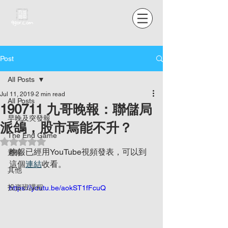
Post
All Posts
Jul 11, 2019
2 min read
All Posts
190711 九哥晚報：聯儲局
早晚及突發報
派鴿，股市焉能不升？
The End Game
Rated NaN out of 5 stars.
晚報已經用YouTube視頻發表，可以到
週報
這個
連結
收看。
其他
投資班課程
https://youtu.be/aokST1fFcuQ