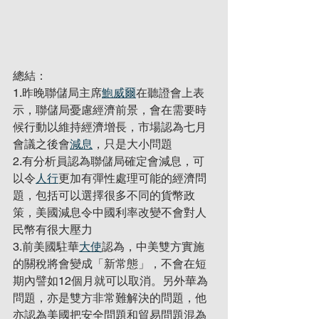
總結：
1.昨晚聯儲局主席
鮑威爾
在聽證會上表
示，聯儲局憂慮經濟前景，會在需要時
候行動以維持經濟增長，市場認為七月
會議之後會
減息
，只是大小問題
2.有分析員認為聯儲局確定會減息，可
以令
人行
更加有彈性處理可能的經濟問
題，包括可以選擇很多不同的貨幣政
策，美國減息令中國利率改變不會對人
民幣有很大壓力
3.前美國駐華
大使
認為，中美雙方實施
的關稅將會變成「新常態」，不會在短
期內譬如12個月就可以取消。另外華為
問題，亦是雙方非常難解決的問題，他
亦認為美國把安全問題和貿易問題混為