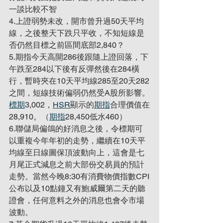
一談比較不智
4.上證弱勢未改，開市曾升過50天平均
線，之後整天下跌只平收，不知短線是
否仍然目標之前區間底部2,840？
5.期指今天高開286後跟隨上證回落，下
午跌至284以下後有反彈然後在284橫
行，暫時夾在10天平均線285至20天282
之間，短線技術偏弱仍然受A股所影響。
標期
3,002，
HSR
顯示的
期指
合理價值在
28,910。（
期指
28,450低水460）
6.聯儲局偏鴿的好消息之後，令標期可
以重複今年年初的走勢，繼續在10天平
均線至日線圖保頂波動向上，這會是七
月尾正式減息之前大部份交易員的預計
走勢。當然今晚8:30有消費物價指數CPI
公布以及10點鐘又有鮑威爾第二天的聽
證會，任何意料之外的消息也會令市場
波動。