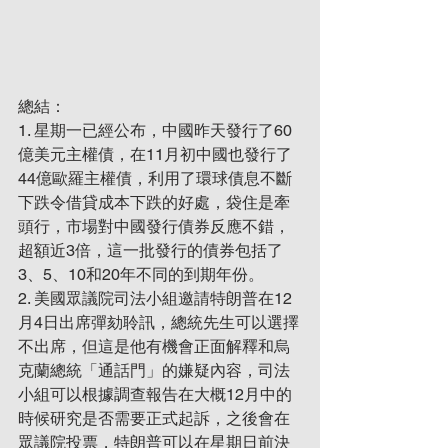
總結：
1. 星期一已經公布，中國昨天發行了60
億美元主權債，在11月初中國也發行了
44億歐羅主權債，利用了環球債息不斷
下跌令借貸成本下跌的好處，袋住是牽
頭行，市場對中國發行債券反應不錯，
超額近3倍，這一批發行的債券包括了
3、5、10和20年不同的到期年份。
2. 美國眾議院司法小組邀請特朗普在12
月4日出席彈劾聆訊，總統先生可以選擇
不出席，但這是他有機會正面解釋和烏
克蘭總統「通話門」的嫌疑內容，司法
小組可以根據調查報告在大概12月中的
時候研究是否需要正式起訴，之後會在
眾議院投票，特朗普可以在星期日前決