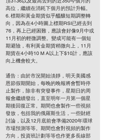
頂3136以及最高去到的近350今個月的
高位，繼續在消耗下個月的預計升幅。
6. 標期和黃金期貨似乎醞釀短期調整轉
向，因為在4小時圖上標期RSI已經去到
76，再上已經困難，應該會好像9月中或
11月初的輕微調整。變成可能有一個短
期避險，有利黃金期貨稍微向上，11月
期貨在4小時10 M A以上下$10計，應該
向上機會較大。
通告：由於市況開始淡靜，明天美國感
恩節假期開始，每晚的晚報將會暫時停
止製作，除非有突發事件，星期日的周
報會繼續發出，直至明年一月第一個星
期後回復正常。期間也會製作一些視頻
發放，包括我的俄羅斯生活，一些財經
討論，以及12月底前會準備2020年環球
市場預測等等。期間也會對視頻的製作
方向，投資班計劃等等也作更多長線部