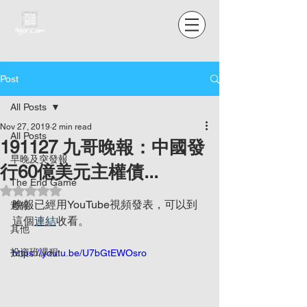
Post
All Posts
Nov 27, 2019
2 min read
All Posts
191127 九哥晚報：中國發
早晚及突發報
行60億美元主權債...
The End Game
Rated NaN out of 5 stars.
晚報已經用YouTube視頻發表，可以到
週報
這個
連結
收看。
其他
投資班課程
https://youtu.be/U7bGtEWOsro