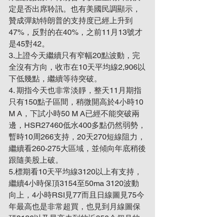
定是否出席聆訊。也有美國民調顯示，
贊成彈劾特朗普的支持度已經上升到
47%，反對的在40%，之前11月13號才
是45對42。
3.上證今天繼續只有窄幅20點波動，完
全沒有方向，收市在10天平均線2,906以
下低幾點，繼續等待突破。
4. 期指今天也非常淡靜，整天11月期指
只有150點子區間，稍微開高於4小時10 
M A，下試小時50 M A已經不能突破兩
邊，HSR27460低水400多點仍然弱勢，
暫時10周266支持，20天270短線阻力，
繼續看260-275大區域，並傾向年底稍後
跟隨美股上破。
5.標期看10天平均線3120以上有支持，
繼續4小時保頂3154至50ma 3120波動
向上，4小時RSI見77而且日線圖見75今
年最高也是非常超買，也見到月線圖保