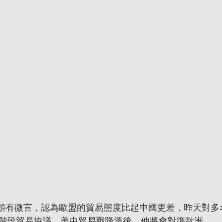
頗有微言，認為歐盟的貿易態度比起中國更差，昨天對多
階段貿易協議、美中貿易戰降溫後，他將會對準歐洲。