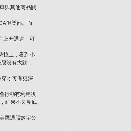
車與其他商品關
GA
俱樂部。而
圖有上升通道，可
順勢拉上，看到小
美股沒有大跌，
續跌穿才可有更深
減產行動有利稍後
跌，結果不久見底
美國通脹數字公