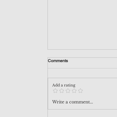
美聯儲又開始 隱形量化寬鬆？
Comments
最近有不少人問我，話不少報道指
出美聯儲似乎開始量寬，因為之前
央行悄悄地吸納了國債，有時間看
Add a rating
兩個星期前寫的Patreon post 現在
公開分享，便會知道真實情況，唔
好亂聽人講！
Write a comment...
https://www.patreon.com/posts/12
9413835