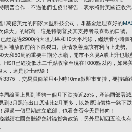
特朗普合作，不過他們也發出警告，表示將對美國征收汽
值達1萬億美元的四家大型科技公司，即基金經理喜好的
MA
再次偉大」的縮寫，這是特朗普及其支持者最喜歡的口號。
，已經越過2900的大阻力區和10天平均線，繼續看小時
5也是回補放假前的下跌裂口。疫情改善應該有利向上走勢。
0天、50天和50周的重要中期分水嶺，開市不久見A股上升也
。HSR已經從低水二千點收窄至現在1000點以內，如果
會很大，這是沙士經驗！
近3375 ，交易員簡單用4小時10ma做即市支持，要持
油價格周線圖上見到唔夠一個月下跌接近25%，產油國部署
見到3月黑海出口原油比2月更多，以為原油價格一路下
！經過一個星期建立底部，也看會否今天是轉向！
晚繼續在國會聽證會討論貨幣政策，另外星期四五晚也有
。