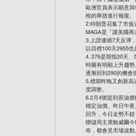
歐洲官員表示願意與
稅的舉措進行報復。
2.特朗普召集了市
MAGA是「讓美國
3.上證連續7天反彈
以目標100天295
4. 276是期指2
時圖有明顯上升趨勢
逐漸回到290的機
5.標期昨晚又創新高
度調整。
6.2月4號提到原
穩定油價。昨日午夜
回升，今日走勢不錯
聯儲局主席鮑威爾今
布，都會見市場波動