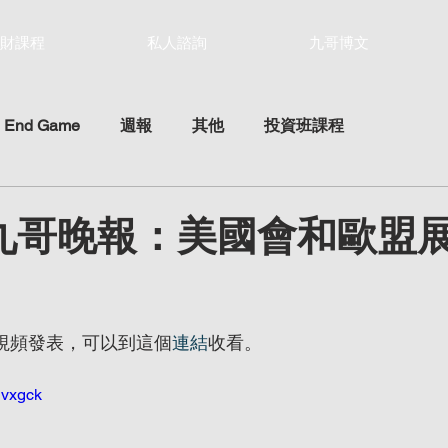
財課程
私人諮詢
九哥博文
 End Game
週報
其他
投資班課程
12 九哥晚報：美國會和歐盟
ars.
be視頻發表，可以到這個
連結
收看。
gvxgck