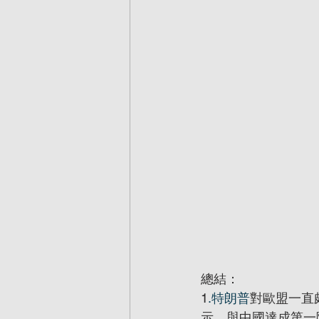
總結：
1
.特朗普
對歐盟一直
示，與中國達成第一