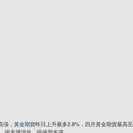
高漲，
黃金期貨
昨日上升最多2.8%，四月黃金期貨最高至1
格，很多壞消息，唔使我多講。