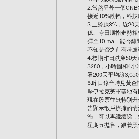
2.當然另外一個CN
接近10%跌幅，科技
3.上證跌3%，近20
億。今日期指走勢相對
彈至10 ma，能否
不知是否之前有考慮
4.標期昨日跌穿50天
3280，小時圖和4
看200天平均線3,05
5.昨日錄音時見黃金
擊伊拉克美軍基地有
現在股票並無特別升但
告顯示散戶擠擁的情
漲，可以再繼續睇，短
星期五拋售，跟着黑