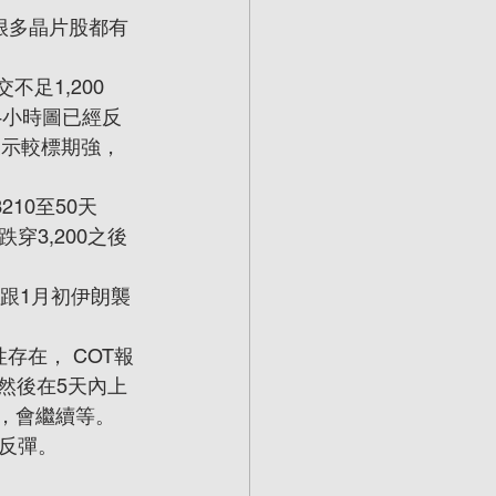
，很多晶片股都有
不足1,200
4小時圖已經反
表示較標期強，
210至50天
穿3,200之後
，跟1月初伊朗襲
存在， COT報
然後在5天內上
升，會繼續等。
反彈。