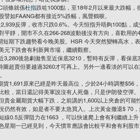
BC頭條就係
杜指
跌咗1000點，至18年2月以來最大跌幅
股譬如FAANG都有接近5%跌幅，風聲鶴唳。
天2,939反彈，收市只跌0.6%。今天恒指升唔夠100點，成交
平靜，開市不久在266-268波動後沒有方向，喜歡用的
離開短期下跌趨勢看今晚美股。HSR 今天突然變轉高水，
美元下跌會有利新興市場，繼續觀察。
近3,280後急劇拋售至近保底3210，暫時有反彈，看保底3
小時圖超賣但要越過3260才可再上。另外一邊看淡的可以在跌
0。
期貨1,691原來已經是昨天最高位，少於24小時調整$56
比較，當日還記得美軍說沒有人死傷，只是伊朗發空彈。
貴金屬期貨大幅下跌，之前講的1,600以上夾倉的可能性
況仍然有效，如是者不要太急買入。上次黃金撤退$ 70，
線0.5反彈阻力在1663 ，可以快速爬上會有利繼續上
色星期一已經見到，今天慣常應該會比較平和會有利股市