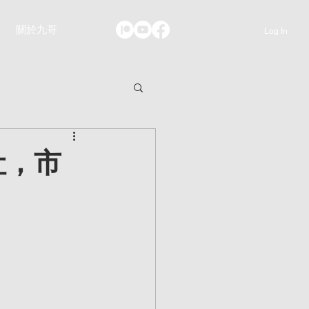
關於九哥
Log In
吐，市