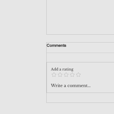
美聯儲又開始 隱形量化寬鬆？
Comments
最近有不少人問我，話不少報道指
出美聯儲似乎開始量寬，因為之前
央行悄悄地吸納了國債，有時間看
Add a rating
兩個星期前寫的Patreon post 現在
公開分享，便會知道真實情況，唔
好亂聽人講！
Write a comment...
https://www.patreon.com/posts/12
9413835