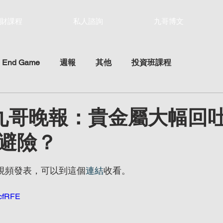
財課程
私人諮詢
九哥博文
 End Game
週報
其他
投資班課程
25 九哥晚報：貴金屬大幅回
避險？
ars.
be視頻發表，可以到這個
連結
收看。
ZcfRFE