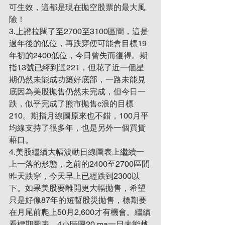
可生效，這都是現在拋空股票的最大風
險！
3.上證拉闊了至2700至3100區間，這是
過年後的低位，再跌穿便可能會目標19
年初的2400低位，今日曾失而復得。期
指13號已經到達221，但花了近一個星
期仍然未能成功築好底部，一路未能見
底因為美股拋售仍然未完成，但今日一
跌，似乎完成了熊市拋售c浪的目標
210。期指月線圖原來也不錯，100月平
均線支持了很多年，也是另外一個買貨
藉口。
4.美股繼續大幅波動日線圖表上繼續一
上一落的形態，之前的2400至2700區間
昨天跌穿，今天早上已經跌到2300以
下。如果美股要離開更大幅拋售，希望
只是好像87年的短暫股災拋售，標期要
在月尾前爬上50月2,600才有機會。繼續
看標期圖表，4小時圖20 ma一日未能越