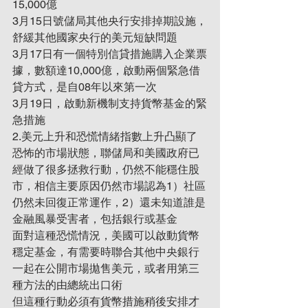
15,000億
3月15日號儲局其他央行安排掉期設施，
舒緩其他國家央行的美元短缺問題
3月17日有一個特別信貸措施購入企業票
據，數額達10,000億，啟動兩個緊急借
貸方式，是自08年以來第一次
3月19日，啟動新機制支持貨幣基金的緊
急措施
2.美元上升和恐慌情緒指數上升凸顯了
恐怖的市場狀態，聯儲局和美國政府已
經做了很多拯救行動，仍然不能穩住股
市，相信主要原因仍然市場認為1）社區
仍然未回復正常運作，2）還未知道誰是
金融風暴受害者，包括銀行或基金
面對這種恐慌情況，美國可以啟動貨幣
穩定基金，有需要時聯合其他中央銀行
一起在公開市場拋售美元，或者用第三
種方法的由總統出口術
但這種行動必須有貨幣措施稍後安排才