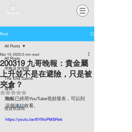
Post
All Posts
Mar 19, 2020
2 min read
All Posts
200319 九哥晚報：貴金屬
早晚及突發報
上升並不是在避險，只是被
The End Game
夾倉？
週報
Rated NaN out of 5 stars.
晚報已經用YouTube視頻發表，可以到
其他
這個
連結
收看。
投資班課程
https://youtu.be/8Y9IoPMSRek