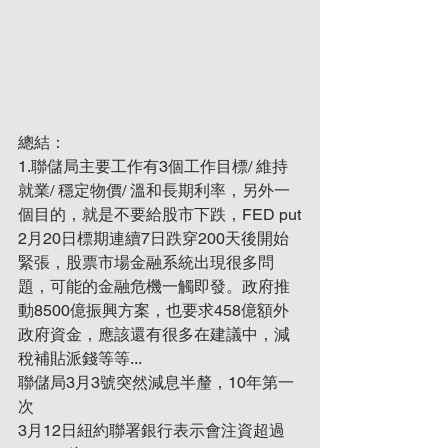
總結：
1.聯儲局主要工作有3個工作目標/ 維持
就業/ 穩定物價/ 溫和長期利率，另外一
個目的，就是不要給股市下跌，FED put
2月20日標期連續7日跌穿200天後開始
緊張，股票市場金融系統出現很多問
題，可能的金融危機一觸即發。政府推
動8500億振興方案，也要求458億額外
政府資金，應該還有很多在建議中，減
稅補貼派錢等等...
聯儲局3月3號突然減息半釐，10年第一
次
3月12日紐約聯署銀行表示會注資超過