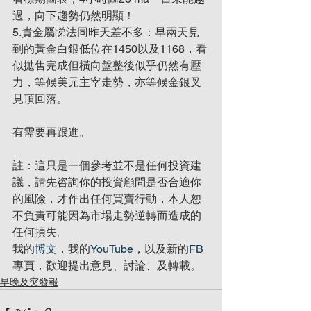
過，向下趨勢仍然明顯！
5.貴金屬睇法同昨天差不多：早兩天見
到的黃金白銀低位在1450以及1168，看
似拋售完成但橫向盤整後似乎仍然有壓
力，等候美元主宰走勢，亦等候金銀叉
見頂回落。
有需要再跟進。
註：這只是一個參考並不是任何投資建
議，請先咨詢你的投資顧問是否合適你
的風險，才作出任何買賣行動，本人恕
不負責可能因為市場走勢逆轉而造成的
任何損失。
我的
博文
，我的
YouTube
，以及新的
FB
專頁，歡迎提出意見、討論、及轉載。
早晚及突發報