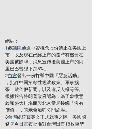
總結：
1
參議院
通過中資概念股份禁止在美國上
市，以及現在已經上市的隨時有機會在
美國被除牌，消息宣佈後美國上市的阿
里巴巴曾經下跌5%。
2
白宮
發出一份抨擊中國「惡意活動」 
，批評中國掠奪性經濟政策、軍事擴
張、散佈假新聞，以及違反人權等等。
根據報告特朗普政府認為，為了象徵意
義和盛大排場而與北京當局接觸「沒有
價值」，暗示會加強公開施壓。
3
台灣
總統蔡英文正式就職之際，美國國
務院今日宣布批准對台灣出售18枚重型