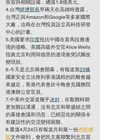
魚雷與相關設備，總值1.8億美元。
4.台灣
經濟部長
早兩天在高雄時透露，
台灣正與Amazon和Google等多家國際
大廠，洽商在台灣投資設立高科技研發
中心的計畫。
5.美國要求
印度
抵抗中國在喜馬拉雅邊
境的侵略。美國高級外交官Alice Wells
指責北京利用與德里的邊境衝突試圖改
變現狀。
6.今天是北京兩會開幕，有報道第
23條
國家安全立法推到香港議程的距離會越
來越近，香港代表會於今晚會見國務院
港澳辦公室官員。
7.中美外交渠道幾乎
冰封
，在艱難時期
更加難以溝通，沒有北京和華盛頓之間
的幕後會議和消息，已經惡化的關係令
有建設性的交流變得困難。
8.重溫4月24日有報道共和黨一份
內部傳
閱
文件睇到，會把民主黨聯繫到北京當