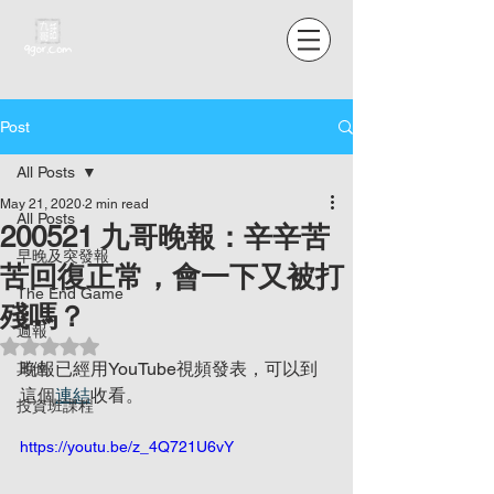
Post
All Posts
May 21, 2020
2 min read
All Posts
200521 九哥晚報：辛辛苦
早晚及突發報
苦回復正常，會一下又被打
The End Game
殘嗎？
週報
Rated NaN out of 5 stars.
晚報已經用YouTube視頻發表，可以到
其他
這個
連結
收看。
投資班課程
https://youtu.be/z_4Q721U6vY