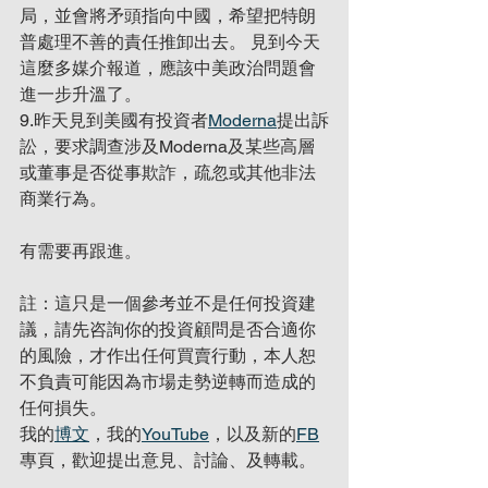
局，並會將矛頭指向中國，希望把特朗
普處理不善的責任推卸出去。 見到今天
這麼多媒介報道，應該中美政治問題會
進一步升溫了。
9.昨天見到美國有投資者
Moderna
提出訴
訟，要求調查涉及Moderna及某些高層
或董事是否從事欺詐，疏忽或其他非法
商業行為。
有需要再跟進。
註：這只是一個參考並不是任何投資建
議，請先咨詢你的投資顧問是否合適你
的風險，才作出任何買賣行動，本人恕
不負責可能因為市場走勢逆轉而造成的
任何損失。
我的
博文
，我的
YouTube
，以及新的
FB
專頁，歡迎提出意見、討論、及轉載。