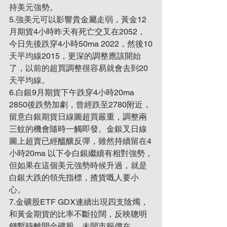
持美元強勢。
5.強美元可以影響貴金屬走弱，黃金12
月期貨4小時昨天有死亡交叉在2052，
今日先後跌穿4小時50ma 2022，然後10
天平均線2015，更深的調整應該開始
了，以前的超買調整很容易就會去到20
天平均線。
6.白銀9月期貨下午跌穿4小時20ma 
2850後跌勢加劇，曾經跌至2780附近，
留意白銀期貨日線圖超買嚴重，調整兩
三蚊的機會隨時一觸即發。金銀叉日線
圖上超賣已經醞釀反彈，雖然持續留在4
小時20ma 以下令白銀繼續有相對強勢，
但如果在這個美元強勢時候升過，就是
白銀大跌的領先指標，揸貨嘅人要小
心。
7.金礦股ETF GDX連續出現四支陰燭，
和黃金期貨的比率不斷拉闊，反映聰明
錢暫時離開金礦股，未開市報價在