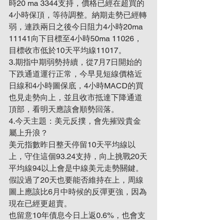
時20 ma 3344支持，價格已經在超買的
4小時保頂，等待調整。納期走勢已經轉
弱，連跌兩日之後今日阻力4小時20ma 
11141向下目標至4小時50ma 11026，
目標收市低於10天平均線11017。
3.期指中期弱勢持續，從7月7日開始的
下跌通道運行正常，今早見短線價格近
日線和4小時圖保底，4小時MACD的買
也見走勢向上，並且收市抵達下降通道
頂部，看明天應該會順勢回落。
4.今天主題：美元反撲，會先摧毀貴金
屬上升浪？
美元指數昨日整天停留10天平均線以
上，守住這個93.24支持，向上挑戰20天
平均線94以上會是中線美元走勢關鍵。
假設過了20天也要能否維持在上，周線
圖上應該比6月中時候的反彈更強，因為
現在已經更超賣。
也留意10年債息今日上返0.6%，也會支