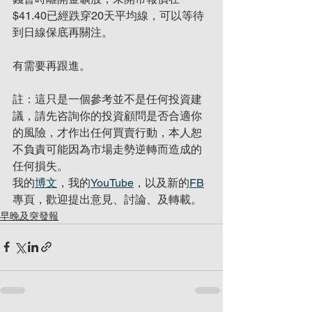
$41.40已經跌穿20天平均線，可以等待
到日線保底再關注。
有需要再跟進。
註：這只是一個參考並不是任何投資建
議，請先咨詢你的投資顧問是否合適你
的風險，才作出任何買賣行動，本人恕
不負責可能因為市場走勢逆轉而造成的
任何損失。
我的
博文
，我的
YouTube
，以及新的
FB
專頁，歡迎提出意見、討論、及轉載。
早晚及突發報