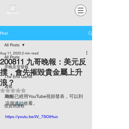
Post
All Posts
Aug 11, 2020
2 min read
All Posts
200811 九哥晚報：美元反
早晚及突發報
撲，會先摧毀貴金屬上升
The End Game
浪？
週報
Rated NaN out of 5 stars.
晚報已經用YouTube視頻發表，可以到
其他
這個
連結
收看。
投資班課程
https://youtu.be/ilV_7SOtHuo