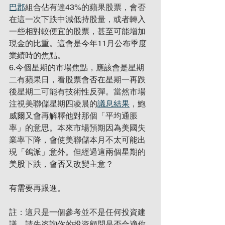
巴郡
組合佔有達43%的蘋果股票，會否
在這一次下跌中減低持股量，或者轉入
一些相對較便宜的股票，甚至可能增加
現金的比重。這會是今年11月公布季度
業績時的焦點。
6.今個星期的市場焦點，應該會是星期
二有蘋果日，看股票會否在星期一再跌
後星期二可能有技術性反彈。當然市場
注視美聯儲星期四凌晨的
議息結果
，鮑
威爾又會再解釋他對那個「平均通脹
率」的意思。本來市場預期因為美國失
業率下降，會使美聯儲本月不太可能出
現「鴿派」意外。但經過這兩個星期的
美股下跌，會否又改變主意？
有需要再跟進。
註：這只是一個參考並不是任何投資建
議，請先咨詢你的投資顧問是否合適你