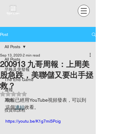
Post
All Posts
Sep 13, 2020
2 min read
All Posts
200913 九哥周報：上周美
早晚及突發報
股急跌，美聯儲又要出手拯
The End Game
救？
週報
Rated NaN out of 5 stars.
晚報已經用YouTube視頻發表，可以到
其他
這個
連結
收看。
投資班課程
https://youtu.be/K1g7mi5Pcig