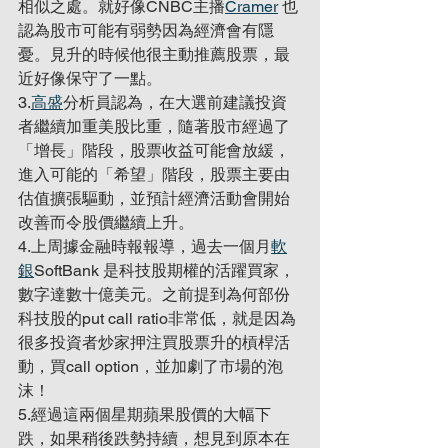
相似之處。就好像CNBC主播
Cramer
 也
認為股市可能有弱勢因為經濟會有隱
憂。見升的時候他很主動推薦股票，最
近好像保守了一點。
3.
高盛
分析員認為，在大選前建議投資
者繼續加重美股比重，隨著股市經過了
「增長」階段，股票收益可能會放緩，
進入可能的「希望」階段，股票主要由
估值擴張驅動，並預計經濟活動會開始
改善而令股價繼續上升。
4.上周據金融時報報導，過去一個月
軟
銀
SoftBank 是科技股期權的活躍買家，
數字達數十億美元。之前提到為何部份
科技股的put call ratio非常低，就是因為
很多投資者炒家押注買股票升的槓桿活
動，買call option，並加劇了市場的泡
沫！
5.經過這兩個星期蘋果股價的大幅下
跌，如果稍後跌勢持續，想見到原本在