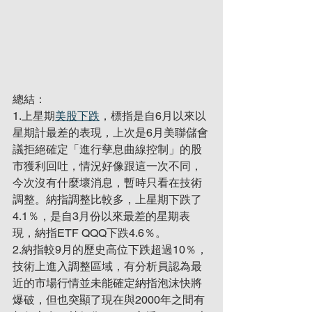
總結：
1.上星期
美股下跌
，標指是自6月以來以
星期計最差的表現，上次是6月美聯儲會
議拒絕確定「進行孳息曲線控制」的股
市獲利回吐，情況好像跟這一次不同，
今次沒有什麼壞消息，暫時只看在技術
調整。納指調整比較多，上星期下跌了
4.1％，是自3月份以來最差的星期表
現，納指ETF QQQ下跌4.6％。
2.納指較9月的歷史高位下跌超過10％，
技術上進入調整區域，有分析員認為最
近的市場行情並未能確定納指泡沫快將
爆破，但也突顯了現在與2000年之間有