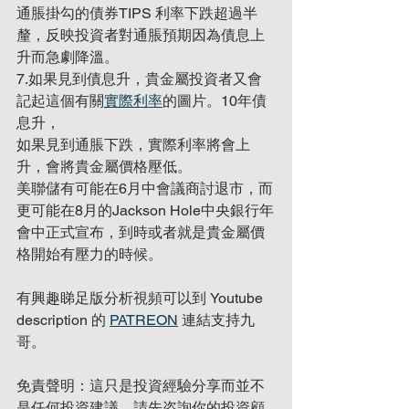
通脹掛勾的債券TIPS 利率下跌超過半
釐，反映投資者對通脹預期因為債息上
升而急劇降溫。
7.如果見到債息升，貴金屬投資者又會
記起這個有關
實際利率
的圖片。10年債
息升，
如果見到通脹下跌，實際利率將會上
升，會將貴金屬價格壓低。
美聯儲有可能在6月中會議商討退市，而
更可能在8月的Jackson Hole中央銀行年
會中正式宣布，到時或者就是貴金屬價
格開始有壓力的時候。
有興趣睇足版分析視頻可以到 Youtube 
description 的 
PATREON
 連結支持九
哥。
免責聲明：這只是投資經驗分享而並不
是任何投資建議，請先咨詢你的投資顧