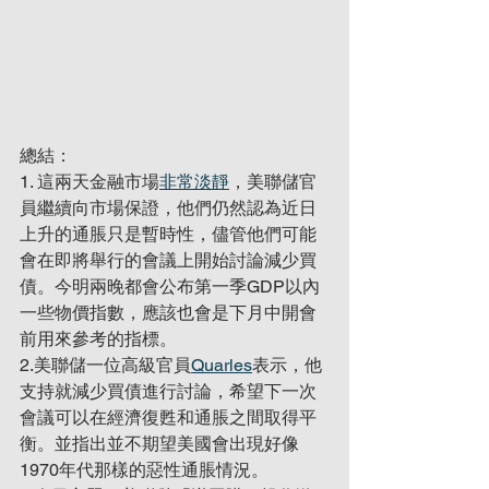
總結：
1. 這兩天金融市場
非常淡靜
，美聯儲官
員繼續向市場保證，他們仍然認為近日
上升的通脹只是暫時性，儘管他們可能
會在即將舉行的會議上開始討論減少買
債。今明兩晚都會公布第一季GDP以內
一些物價指數，應該也會是下月中開會
前用來參考的指標。
2.美聯儲一位高級官員
Quarles
表示，他
支持就減少買債進行討論，希望下一次
會議可以在經濟復甦和通脹之間取得平
衡。並指出並不​​期望美國會出現好像
1970年代那樣的惡性通脹情況。