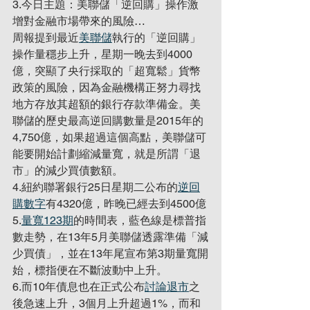
3.今日主題：美聯儲「逆回購」操作激
增對金融市場帶來的風險…
周報提到最近
美聯儲
執行的「逆回購」
操作量穩步上升，星期一晚去到4000
億，突顯了央行採取的「超寬鬆」貨幣
政策的風險，因為金融機構正努力尋找
地方存放其超額的銀行存款準備金。美
聯儲的歷史最高逆回購數量是2015年的
4,750億，如果超過這個高點，美聯儲可
能要開始計劃縮減量寬，就是所謂「退
市」的減少買債數額。
4.紐約聯署銀行25日星期二公布的
逆回
購數字
有4320億，昨晚已經去到4500億
5.
量寬123期
的時間表，藍色線是標普指
數走勢，在13年5月美聯儲透露準備「減
少買債」，並在13年尾宣布第3期量寬開
始，標指便在不斷波動中上升。
6.而10年債息也在正式公布
討論退市
之
後急速上升，3個月上升超過1%，而和