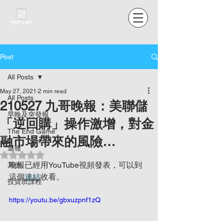
Post
All Posts
May 27, 2021
2 min read
All Posts
210527 九哥晚報：美聯儲
早晚及突發報
「逆回購」操作激增，對金
The End Game
融市場帶來的風險…
週報
Rated NaN out of 5 stars.
晚報已經用YouTube視頻發表，可以到
其他
這個
連結
收看。
投資班課程
https://youtu.be/gbxuzpnf1zQ