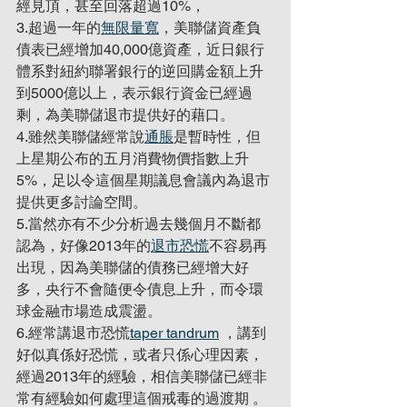
經見頂，甚至回落超過10%，
3.超過一年的
無限量寬
，美聯儲資產負
債表已經增加40,000億資產，近日銀行
體系對紐約聯署銀行的逆回購金額上升
到5000億以上，表示銀行資金已經過
剩，為美聯儲退市提供好的藉口。
4.雖然美聯儲經常說
通脹
是暫時性，但
上星期公布的五月消費物價指數上升
5%，足以令這個星期議息會議內為退市
提供更多討論空間。
5.當然亦有不少分析過去幾個月不斷都
認為，好像2013年的
退市恐慌
不容易再
出現，因為美聯儲的債務已經增大好
多，央行不會隨便令債息上升，而令環
球金融市場造成震盪。
6.經常講退市恐慌
taper tandrum
 ，講到
好似真係好恐慌，或者只係心理因素，
經過2013年的經驗，相信美聯儲已經非
常有經驗如何處理這個戒毒的過渡期 。