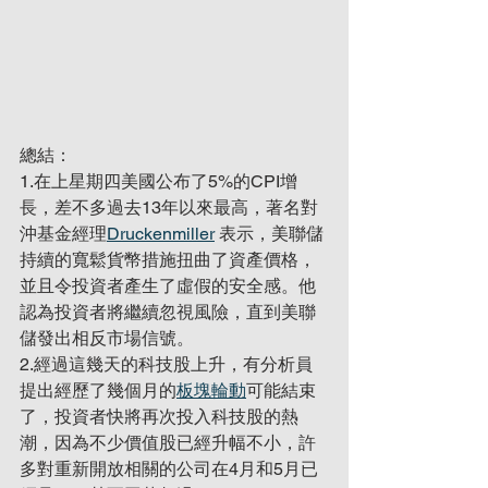
總結：
1.在上星期四美國公布了5%的CPI增
長，差不多過去13年以來最高，著名對
沖基金經理
Druckenmiller
 表示，美聯儲
持續的寬鬆貨幣措施扭曲了資產價格，
並且令投資者產生了虛假的安全感。他
認為投資者將繼續忽視風險，直到美聯
儲發出相反市場信號。
2.經過這幾天的科技股上升，有分析員
提出經歷了幾個月的
板塊輪動
可能結束
了，投資者快將再次投入科技股的熱
潮，因為不少價值股已經升幅不小，許
多對重新開放相關的公司在4月和5月已