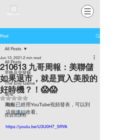
Post
All Posts
Jun 13, 2021
2 min read
All Posts
210613 九哥周報：美聯儲
早晚及突發報
如果退市，就是買入美股的
The End Game
好時機？！😱😱
週報
Rated NaN out of 5 stars.
晚報已經用YouTube視頻發表，可以到
其他
這個
連結
收看。
投資班課程
https://youtu.be/U3U0H7_5RYA