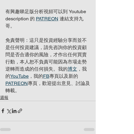
有興趣睇足版分析視頻可以到 Youtube 
description 的 
PATREON
 連結支持九
哥。
免責聲明：這只是投資經驗分享而並不
是任何投資建議，請先咨詢你的投資顧
問是否合適你的風險，才作出任何買賣
行動，本人恕不負責可能因為市場走勢
逆轉而造成的任何損失。我的
博文
，我
的
YouTube
，我的
FB
專頁以及新的
PATREON
專頁，歡迎提出意見、討論及
轉載。
週報