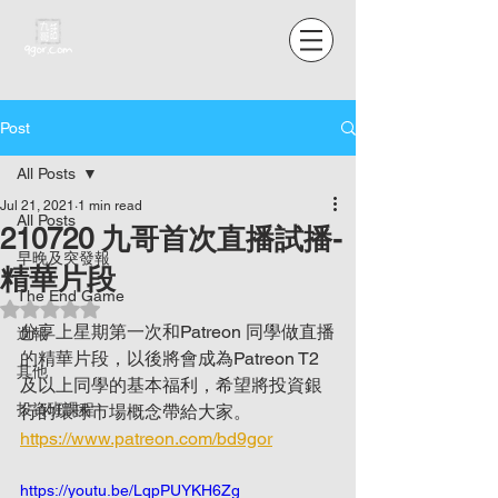
Post
All Posts
Jul 21, 2021
1 min read
All Posts
210720 九哥首次直播試播-
早晚及突發報
精華片段
The End Game
Rated NaN out of 5 stars.
分享上星期第一次和Patreon 同學做直播
週報
的精華片段，以後將會成為Patreon T2
其他
及以上同學的基本福利，希望將投資銀
投資班課程
行的環球市場概念帶給大家。
https://www.patreon.com/bd9gor
https://youtu.be/LqpPUYKH6Zg