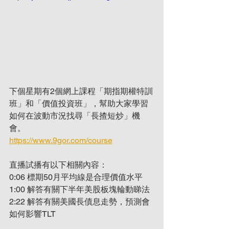
下個星期有2個網上課程「期指期權特訓
班」和「價值投資班」，幫助大家學習
如何在波動市況找尋「長揸短炒」機
會。
https://www.9gor.com/course
直播試播有以下相關內容：
0:06 標期50月平均線是合理價值水平
1:00 解答有關下半年美股板塊輪動睇法
2:22 解答有關美國長債息走勢，預測會
如何影響TLT 