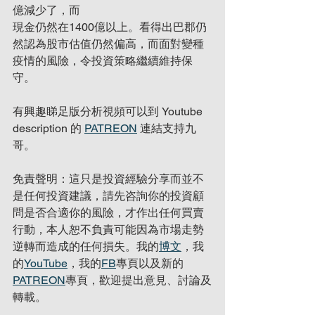
億減少了，而
現金仍然在1400億以上。看得出巴郡仍
然認為股市估值仍然偏高，而面對變種
疫情的風險，令投資策略繼續維持保
守。
有興趣睇足版分析視頻可以到 Youtube 
description 的 
PATREON
 連結支持九
哥。
免責聲明：這只是投資經驗分享而並不
是任何投資建議，請先咨詢你的投資顧
問是否合適你的風險，才作出任何買賣
行動，本人恕不負責可能因為市場走勢
逆轉而造成的任何損失。我的
博文
，我
的
YouTube
，我的
FB
專頁以及新的
PATREON
專頁，歡迎提出意見、討論及
轉載。