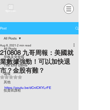
Post
All Posts
Aug 8, 2021
2 min read
All Posts
210808 九哥周報：美國就
早晚及突發報
業數據強勁！可以加快退
The End Game
市？金股有難？
週報
Rated NaN out of 5 stars.
其他
https://youtu.be/dCnlCKYLrFE
投資班課程