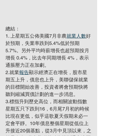
總結：
1. 上星期五公佈美國7月非農
就業人數
好
於預期，失業率跌到5.4%低於預期
5.7%。另外平均時薪增長也超預期按月
增長 0.4%，比去年同期增長 4%，表示
通脹壓力正在加劇。
2.就業
報告
顯示經濟正在增長，股市星
期五上升，債息也上升，美聯儲保就業
的目標開始改善，投資者將會預期快將
聽到縮減買債計劃的進一步消息。
3.標指升到歷史高位，而相關波動指數
星期五只下跌到16，6月尾7月初的時候
比現在更低，似乎這歌夏天假期未必一
定會平靜。10年債息整個星期從低位上
升接近20個基點，從3月中見頂以來，之