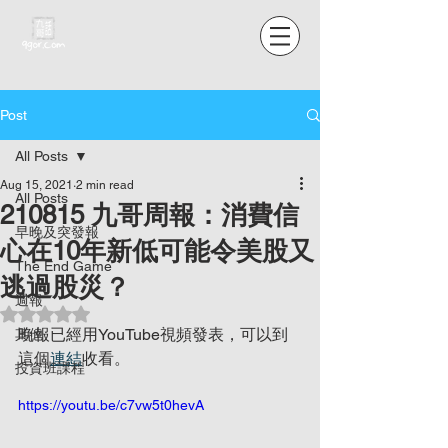
Post
All Posts
Aug 15, 2021
2 min read
All Posts
210815 九哥周報：消費信
早晚及突發報
心在10年新低可能令美股又
The End Game
逃過股災？
週報
Rated NaN out of 5 stars.
晚報已經用YouTube視頻發表，可以到
其他
這個
連結
收看。
投資班課程
https://youtu.be/c7vw5t0hevA