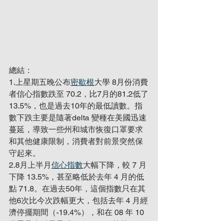
總結：
1.上星期五晚公布
密歇根
大學 8月份消費
者信心指數跌至 70.2，比7月的81.2低了
13.5%，也是過去10年的最低讀數。指
數下跌主要是隨著delta 變種在美國迅速
蔓延，導致一些州和城市恢復口罩要求
和其他健康限制，消費者對前景突然保
守起來。
2.8月上半月
信心指數
大幅下降，較 7 月
下降 13.5%，甚至略低於去年 4 月的低
點 71.8。在過去50年，這個指數只在其
他6次比今次跌幅更大，包括去年 4 月經
濟停擺期間（-19.4%），和在 08 年 10 