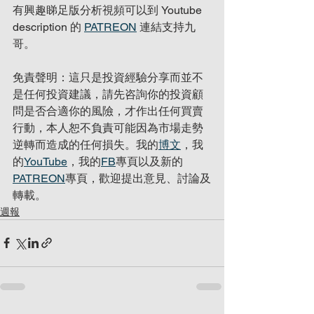
有興趣睇足版分析視頻可以到 Youtube 
description 的 
PATREON
 連結支持九
哥。
免責聲明：這只是投資經驗分享而並不
是任何投資建議，請先咨詢你的投資顧
問是否合適你的風險，才作出任何買賣
行動，本人恕不負責可能因為市場走勢
逆轉而造成的任何損失。我的
博文
，我
的
YouTube
，我的
FB
專頁以及新的
PATREON
專頁，歡迎提出意見、討論及
轉載。
週報