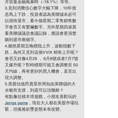
月雷曼金融風暴時（-18.1%）等等。
3.見到消費信心數字大幅下降，10年債
息馬上下跌，投資者認為美聯儲未必可
以很快退市，看今個星期二零售銷售數
字會否又有驚嚇數字。另外星期四凌晨
看美聯儲議息會議記錄，應該會更清楚
聽到退市兩個字。
4.雖然星期五晚標指上升，波動指數下
跌，為何又見到這個VVIX 稍有上升呢？
會否又好像4月29 ， 6月8號或者7月7號
又爆升呢？對時標期可能又會調整至 50 
天均線，再有更好的買入機會，直至出
現大調整。
5.美股估值昂貴眾所周知由美聯儲的大
水喉所支撐，到底可以頂幾耐？
有點像拉積木塔遊戲，小朋友喜歡玩的
Jenga game
，現在大人都在美股巿場玩
緊，但搖搖欲墜姿態未有改變。