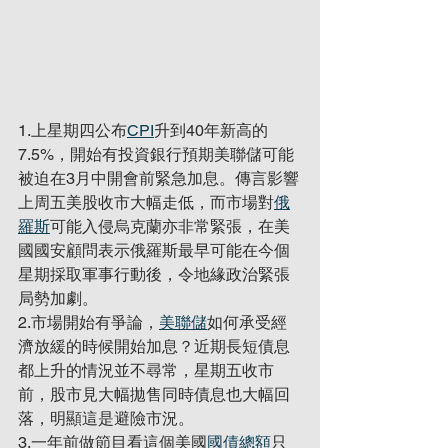
1.上星期四公布
CPI
升到40年新高的
7.5%，開始有投資銀行預期美聯儲可能
被迫在3月中開會前緊急加息。傳言影響
上周五美股收市大幅走低，而市場對
俄
羅斯
可能入侵烏克蘭亦非常緊張，在美
國國安顧問表示俄羅斯最早可能在今個
星期採取軍事行動後，令地緣政治緊張
局勢加劇。
2.市場開始有爭論，
美聯儲
如何承受經
濟放緩的時候開始加息？近期長短債息
都上升的情況並不尋常，星期五收市
前，股市見大幅拋售同時債息也大幅回
落，明顯這是避險市況。
3.一年前做節目看這個美國
國債總額
只