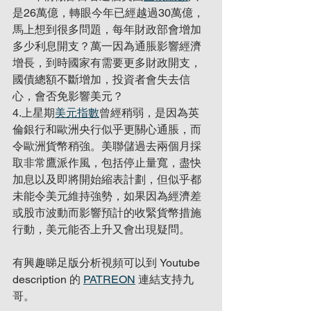
是26萬億，轉眼今年已經越過30萬億，
馬上想到很多問題，每年財政部會增加
多少利息開支？萬一因為通脹影響經濟
增長，到時國家有需要更多財政開支，
國債總額不斷增加，投資者會失去信
心，會否免影響美元？
4.上星期
美元指數
曾經稍弱，是因為英
倫銀行和歐洲央行似乎更關心通脹，而
令歐洲貨幣稍強。美聯儲過去兩個月採
取非常鷹派作風，包括停止量寬，盡快
加息以及即將開始縮表計劃，但似乎都
未能令美元維持強勢，如果因為經濟差
或股市波動而影響預計的收緊貨幣措施
行動，美元能否上升又會出現疑問。
有興趣睇足版分析視頻可以到 Youtube 
description 的 
PATREON
 連結支持九
哥。