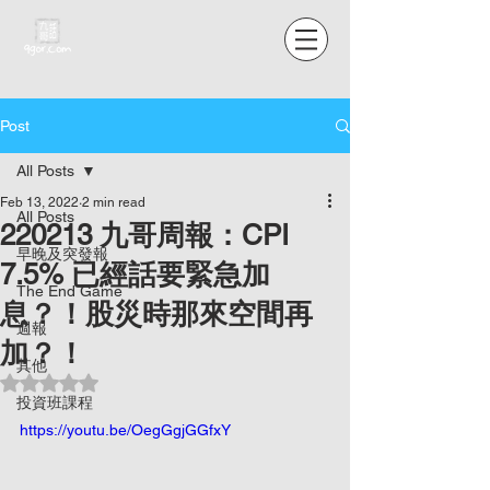
Post
All Posts
Feb 13, 2022
2 min read
All Posts
220213 九哥周報：CPI
早晚及突發報
7.5% 已經話要緊急加
The End Game
息？！股災時那來空間再
週報
加？！
其他
Rated NaN out of 5 stars.
投資班課程
https://youtu.be/OegGgjGGfxY