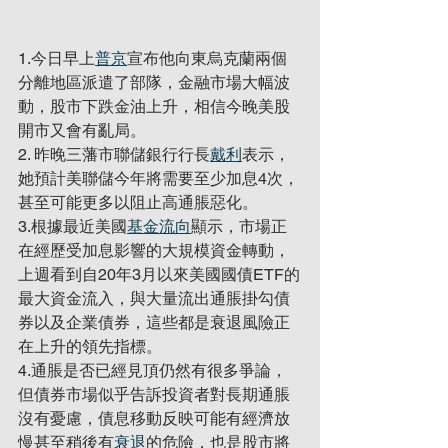
1.今日早上
普京
宣布他向東烏克蘭兩個
分離地區派遣了部隊，金融市場大幅波
動，股市下跌金油上升，相信今晚美股
開市又會有亂局。
2. 昨晚三藩市聯儲銀行行長
戴利
表示，
她預計美聯儲今年將需要至少加息4次，
甚至可能更多以阻止高通脹惡化。
3.根據最近美國
基金流向
顯示，市場正
在經歷受加息影響的大規模資金轉動，
上週看到自20年3月以來美國國債ETF的
最大資金流入，與大量流出通脹掛勾債
券以及企業債券，這些都是衰退風險正
在上升的領先指標。
4.通脹是否已經見頂仍然有很多爭論，
但債券市場似乎告訴投資者對長期通脹
沒有憂慮，債息移動反映可能有經濟放
慢甚至稍後有
衰退
的危險，也是股市將