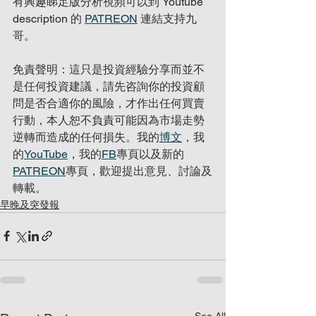
有興趣睇足版分析視頻可以到 Youtube 
description 的 
PATREON
 連結支持九
哥。
免責聲明：這只是投資經驗分享而並不
是任何投資建議，請先咨詢你的投資顧
問是否合適你的風險，才作出任何買賣
行動，本人恕不負責可能因為市場走勢
逆轉而造成的任何損失。我的
博文
，我
的
YouTube
，我的
FB
專頁以及新的
PATREON
專頁，歡迎提出意見、討論及
轉載。
早晚及突發報
See All