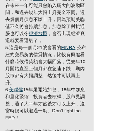
在未來一年可能只會陷入龐大的波動區
間，和過去幾年大幅上升完全不同。過
去幾個月債息不斷上升，因為預期美聯
儲不久將會持續加息，加息除了對抗通
脹也可以令
經濟放慢
，會否出現經濟衰
退就要看運氣了，
5.這是每一個月21號會看的
FINRA
 公布
紐約交易所的借貸情況，比較有興趣看
什麼時候借貸額會大幅回落，從去年10
月開始直至上個月都在急速下跌，期內
股市都有大幅調整，然後才可以再上
升。
6.
美聯儲
15年尾開始加息，18年中加息
和量化緊縮，投資者去槓桿，股市見調
整，過了大半年才然後才可以上升，適
當時候可以避過一劫。Don’t fight the 
FED！