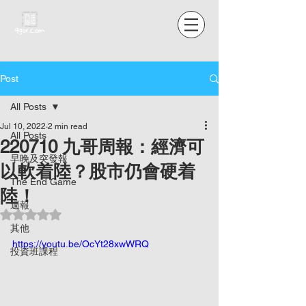
Post
All Posts
Jul 10, 2022
2 min read
All Posts
220710 九哥周報：經濟可
早晚及突發報
以軟着陸？股市仍會硬着
The End Game
陸！
週報
Rated NaN out of 5 stars.
其他
https://youtu.be/OcYt28xwWRQ
投資班課程