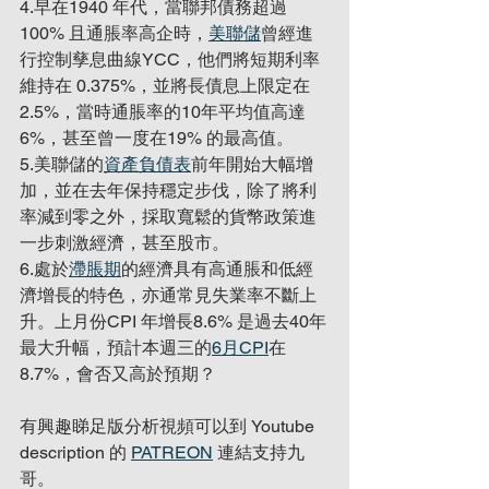
4.早在1940 年代，當聯邦債務超過 
100% 且通脹率高企時，
美聯儲
曾經進
行控制孳息曲線YCC，他們將短期利率
維持在 0.375%，並將長債息上限定在 
2.5%，當時通脹率的10年平均值高達
6%，甚至曾一度在19% 的最高值。
5.美聯儲的
資產負債表
前年開始大幅增
加，並在去年保持穩定步伐，除了將利
率減到零之外，採取寬鬆的貨幣政策進
一步刺激經濟，甚至股市。
6.處於
滯脹期
的經濟具有高通脹和低經
濟增長的特色，亦通常見失業率不斷上
升。上月份CPI 年增長8.6% 是過去40年
最大升幅，預計本週三的
6月CPI
在 
8.7%，會否又高於預期？
有興趣睇足版分析視頻可以到 Youtube 
description 的 
PATREON
 連結支持九
哥。