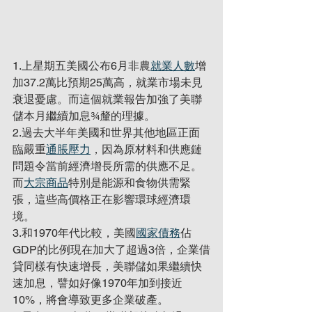
1.上星期五美國公布6月非農
就業人數
增
加37.2萬比預期25萬高，就業市場未見
衰退憂慮。而這個就業報告加強了美聯
儲本月繼續加息¾釐的理據。
2.過去大半年美國和世界其他地區正面
臨嚴重
通脹壓力
，因為原材料和供應鏈
問題令當前經濟增長所需的供應不足。
而
大宗商品
特別是能源和食物供需緊
張，這些高價格正在影響環球經濟環
境。
3.和1970年代比較，美國
國家債務
佔
GDP的比例現在加大了超過3倍，企業借
貸同樣有快速增長，美聯儲如果繼續快
速加息，譬如好像1970年加到接近
10%，將會導致更多企業破產。