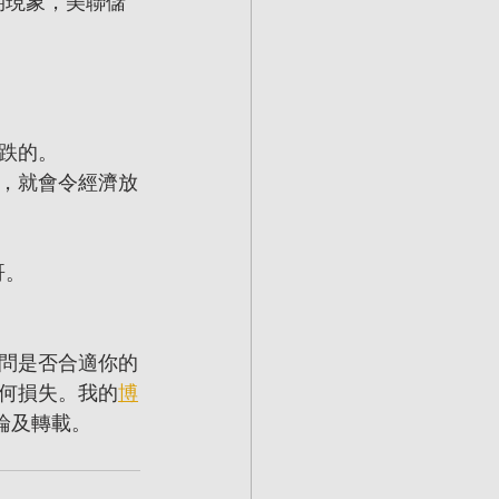
期現象，美聯儲
跌的。
，就會令經濟放
哥。
問是否合適你的
何損失。我的
博
論及轉載。