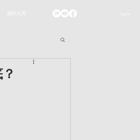
關於九哥
Log In
底？