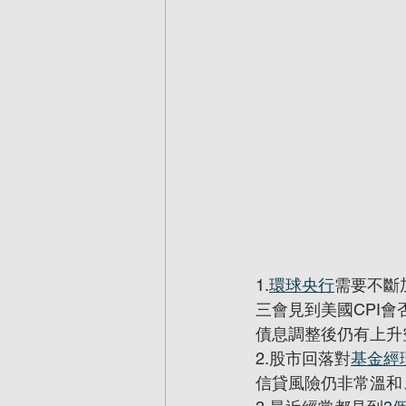
1.
環球央行
需要不斷
三會見到美國CPI會
債息調整後仍有上升
2.股市回落對
基金經
信貸風險仍非常溫和