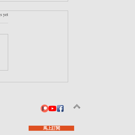
rs.
s yet
知新：2021美國科技股泡
列
馬上訂閱