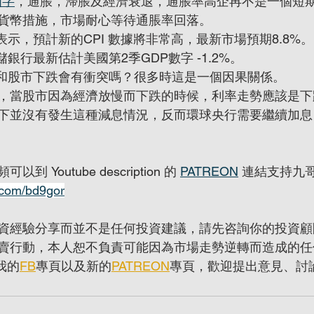
個字
，通脹，滯脹及經濟衰退，通脹率高企再不是一個短
貨幣措施，市場耐心等待通脹率回落。
表示，預計新的CPI 數據將非常高，最新市場預期8.8%。
儲銀行最新估計美國第2季GDP數字 -1.2%。
和股市下跌會有衝突嗎？很多時這是一個因果關係。
，當股市因為經濟放慢而下跌的時候，利率走勢應該是下
下並沒有發生這種減息情況，反而環球央行需要繼續加息
Youtube description 的 
PATREON
 連結支持九
.com/bd9gor
資經驗分享而並不是任何投資建議，請先咨詢你的投資顧
賣行動，本人恕不負責可能因為市場走勢逆轉而造成的任
我的
FB
專頁以及新的
PATREON
專頁，歡迎提出意見、討