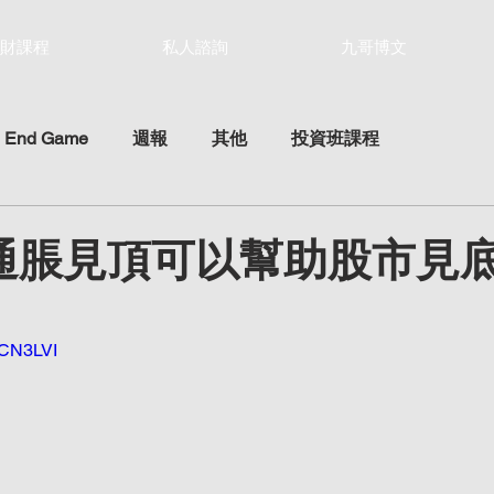
財課程
私人諮詢
九哥博文
 End Game
週報
其他
投資班課程
2 通脹見頂可以幫助股市見
ars.
KCN3LVI