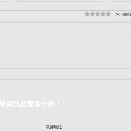
Rated 0 out of 5 sta
No rating
241229 特朗普2.0 + 馬斯克 =
溫故
美股會遭 核爆？
沫系
場資訊及豐富分析！