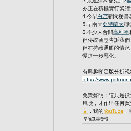
3.最近經常都見到
3
亦正在積極實行緊縮
4.今早
白宮
新聞秘書
5.早兩天
亞特蘭大
聯
6.不少人會問
高利率
但傳統智慧告訴我們
但在持續通脹的情況
慢進一步惡化。
有興趣睇足版分析視頻可以到 
https://www.patreon
免責聲明：這只是投
風險，才作出任何買
文
，我的
YouTube
，
早晚及突發報