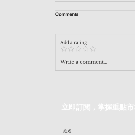
美聯儲又開始 隱形量化寬鬆？
Comments
最近有不少人問我，話不少報道指
出美聯儲似乎開始量寬，因為之前
央行悄悄地吸納了國債，有時間看
Add a rating
兩個星期前寫的Patreon post 現在
公開分享，便會知道真實情況，唔
好亂聽人講！
Write a comment...
https://www.patreon.com/posts/12
9413835
立即訂閱，掌握重點市