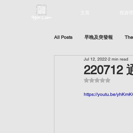
主頁
投資理
All Posts
早晚及突發報
The
Jul 12, 2022
2 min read
22071
Rated NaN out of 5 st
https://youtu.be/yhKm