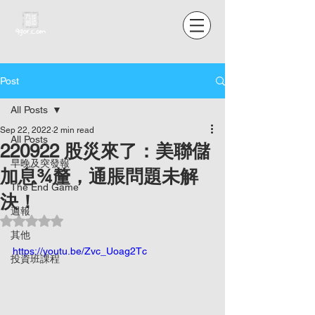
Post
All Posts
Sep 22, 2022
2 min read
All Posts
220922 股災來了：美聯儲
早晚及突發報
加息¾釐，通脹問題未解
The End Game
決！
週報
Rated NaN out of 5 stars.
其他
https://youtu.be/Zvc_Uoag2Tc
投資班課程