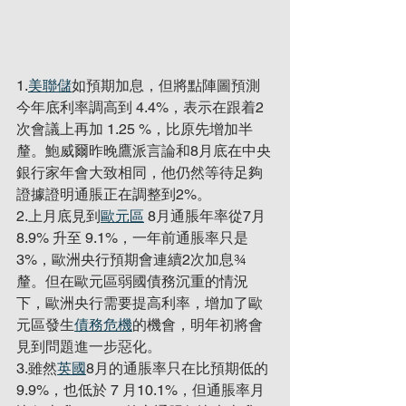
1.
美聯儲
如預期加息，但將點陣圖預測
今年底利率調高到 4.4%，表示在跟着2
次會議上再加 1.25 %，比原先增加半
釐。鮑威爾昨晚鷹派言論和8月底在中央
銀行家年會大致相同，他仍然等待足夠
證據證明通脹正在調整到2%。
2.上月底見到
歐元區
 8月通脹年率從7月
8.9% 升至 9.1%，一年前通脹率只是
3%，歐洲央行預期會連續2次加息¾
釐。但在歐元區弱國債務沉重的情況
下，歐洲央行需要提高利率，增加了歐
元區發生
債務危機
的機會，明年初將會
見到問題進一步惡化。
3.雖然
英國
8月的通脹率只在比預期低的
9.9%，也低於 7 月10.1%，但通脹率月