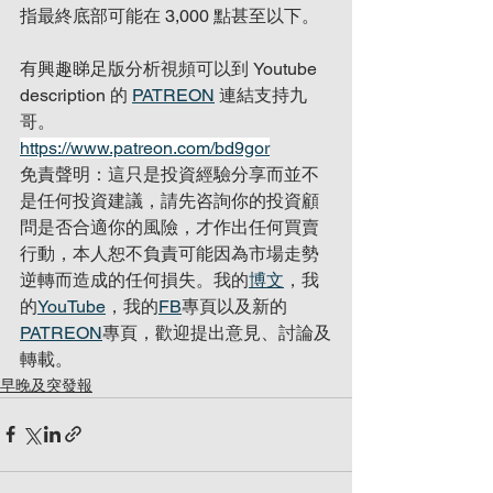
指最終底部可能在 3,000 點甚至以下。
有興趣睇足版分析視頻可以到 Youtube 
description 的 
PATREON
 連結支持九
哥。
https://www.patreon.com/bd9gor
免責聲明：這只是投資經驗分享而並不
是任何投資建議，請先咨詢你的投資顧
問是否合適你的風險，才作出任何買賣
行動，本人恕不負責可能因為市場走勢
逆轉而造成的任何損失。我的
博文
，我
的
YouTube
，我的
FB
專頁以及新的
PATREON
專頁，歡迎提出意見、討論及
轉載。
早晚及突發報