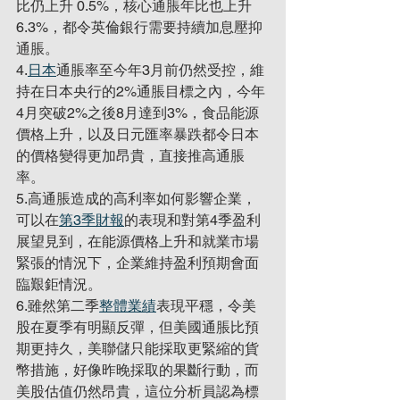
比仍上升 0.5%，核心通脹年比也上升
6.3%，都令英倫銀行需要持續加息壓抑
通脹。
4.
日本
通脹率至今年3月前仍然受控，維
持在日本央行的2%通脹目標之內，今年
4月突破2%之後8月達到3%，食品能源
價格上升，以及日元匯率暴跌都令日本
的價格變得更加昂貴，直接推高通脹
率。
5.高通脹造成的高利率如何影響企業，
可以在
第3季財報
的表現和對第4季盈利
展望見到，在能源價格上升和就業市場
緊張的情況下，企業維持盈利預期會面
臨艱鉅情況。
6.雖然第二季
整體業績
表現平穩，令美
股在夏季有明顯反彈，但美國通脹比預
期更持久，美聯儲只能採取更緊縮的貨
幣措施，好像昨晚採取的果斷行動，而
美股估值仍然昂貴，這位分析員認為標