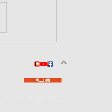
0425【樓市必讀知識 】為
行按揭 是你最好朋友？買
 一定要看 這期視頻！
馬上訂閱
© 2024 9gor.com Limited, Hong Kong.
All Rights Reserved.