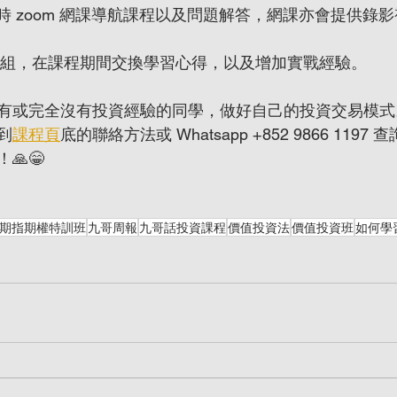
小時 zoom 網課導航課程以及問題解答，網課亦會提供錄
d討論群組，在課程期間交換學習心得，以及增加實戰經驗。
有或完全沒有投資經驗的同學，做好自己的投資交易模式
到
課程頁
底的聯絡方法或 Whatsapp +852 9866 1197
🙏😁
 期指期權特訓班
九哥周報
九哥話投資課程
價值投資法
價值投資班
如何學