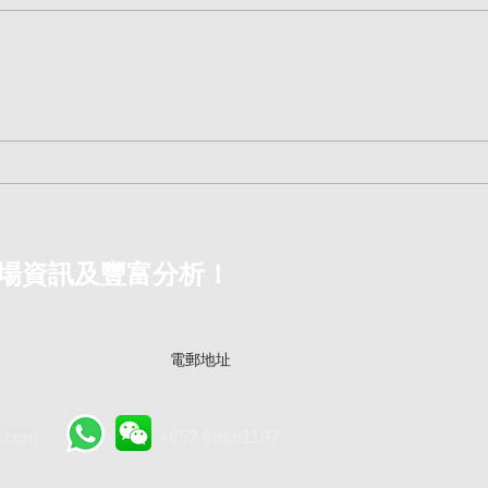
260515 期指期權特訓班
26
HSFO-032 🎉🎉
何銀
樓前
場資訊及豐富分析！
.com
+852 98661197