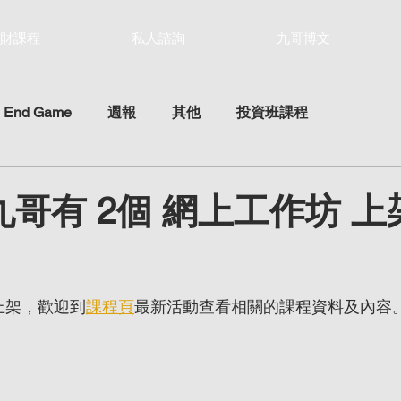
財課程
私人諮詢
九哥博文
 End Game
週報
其他
投資班課程
8 九哥有 2個 網上工作坊 
ars.
上架，歡迎到
課程頁
最新活動查看相關的課程資料及內容