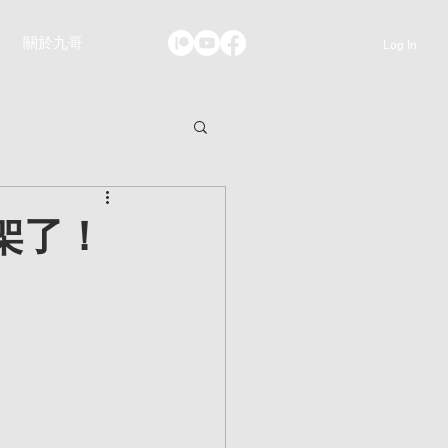
關於九哥
Log In
上架了！
。