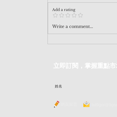
Add a rating
260620 價值投資班 INVA-012
Write a comment...
🎉🎉
立即訂閱，掌握重點市
網頁留言
bd9gor@9gor