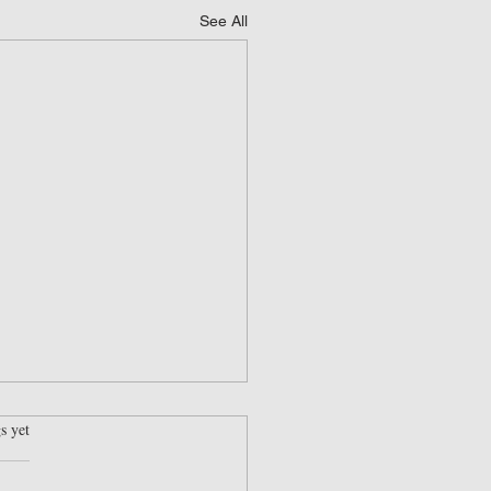
See All
rs.
s yet