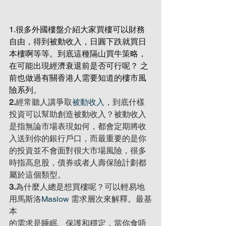
1.很多
外國樓盤
介紹大家買樓可以財務
自由，得到被動收入，日圓下跌就買日
本樓啊等等。到底這種隔山買牛策略，
在可能出現經濟衰退前是否可行呢？ 之
前也做過有關香港人需要知道的
樓市風
險系列
。
2.
經常聽人講爭取
被動收入
，到底什樣
投資可以幫助創造被動收入？被動收入
是指無論市場表現如何，都會定期將收
入送到你的銀行戶口，而最重要的是你
的投資並不會面對很大市場風險，很多
時指高息股，債券或者人壽保險計劃都
屬於這個類型。
3.
為什麼人總是想買樓呢？可以輕易地
用馬斯洛
Maslow
 需求層次來解釋。最基
本
的需求是睡眠、保護和穩定，當你食唔