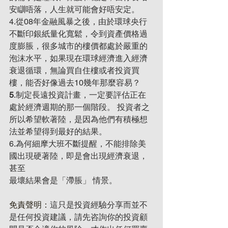
安瞓唔落，人生就可能會好唔安定。
4.從08年金融風暴之後，由於環球央行
不斷印銀紙量化寬鬆，令到資產價格過
度膨脹，很多城
市的樓價都處於嚴重的
泡沫水平
，如果現在環球經濟進入經濟
衰退循環，無論買自住樓或者投資買
樓，能否好像過去10幾年那麼容易？
5
.制定長遠投資計畫，一定要評估正在
處於
經濟週期
的那一個階段。 投資者之
所以希望軟著陸，是因為他們有積極想
法並希望得到最好的結果。
6.為何
細摩大班
不斷提醒，不能排除美
國出現硬著陸，即是會出現經濟衰退，
甚至
最壞結果會是「滯脹」 情景。
免責聲明：
這只是投資經驗分享而並不
是任何投資建議，請先咨詢你的投資顧