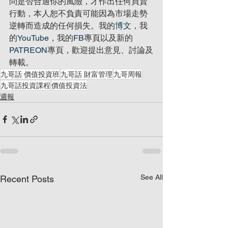
問是否合適你的風險，才作出任何買賣
行動，本人恕不負責可能因為市場走勢
逆轉而造成的任何損失。我的
博文
，我
的
YouTube
，我的
FB
專頁以及新的
PATREON
專頁，歡迎提出意見、討論及
轉載。
九哥話 價值投資班
九哥話 財富管理
九哥周報
九哥話投資課程
價值投資法
週報
See All
Recent Posts