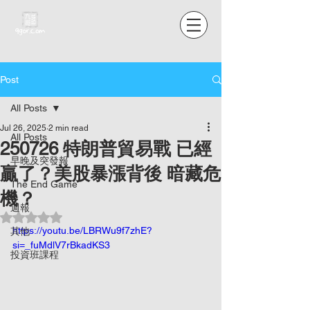
Post
All Posts
Jul 26, 2025
2 min read
All Posts
250726 特朗普貿易戰 已經
早晚及突發報
贏了？美股暴漲背後 暗藏危
The End Game
機？
週報
Rated NaN out of 5 stars.
https://youtu.be/LBRWu9f7zhE?
其他
si=_fuMdlV7rBkadKS3
投資班課程