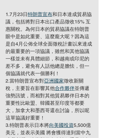
1.7月23日
特朗普宣布
和日本達成貿易協
議，包括將對日本出口產品徵收15% 互
惠關稅。為何日本的貿易協議在特朗普
眼中是如此重要、這麼龐大呢？因為這
是自4月公佈全球全面徵稅計畫以來達成
的最重要的一項協議，雖然和其他協議
一樣並未有具體細節，和越南或印尼的
差不多，避免有人話他總是膽怯，但一
個協議就代表一個勝利！
2.當特朗普宣布對
亞洲國家
徵收新關
稅，主要旨在影響其他
合作夥伴
並傳遞
強勢訊號，而相對其他貿易夥伴日本的
重要性比歐盟、韓國甚至印度等都要
大，加拿大和墨西哥還在討論，所以呢
這單協議好重要！
3.特朗普表示日本將
向美國投資
5,500億
美元，並表示美國 將會獲得達到當中九