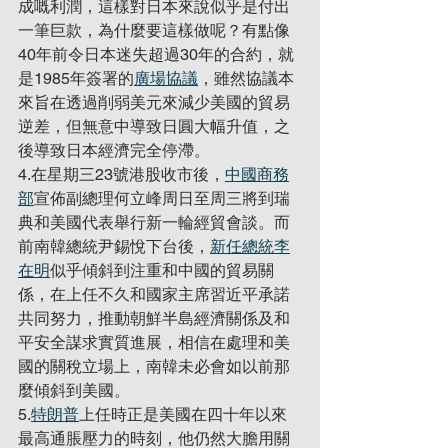
成嘅利潤，這樣對日本來說似乎是付出
一筆巨款，為什麼要這樣做呢？有點像
40年前令日本迷失超過30年的合約，就
是1985年簽署的
廣場協議
，雖然協議本
來旨在透過削弱美元來減少美國的貿易
逆差，但無意中導致日圓大幅升值，之
後導致日本經濟完全停滯。
4.在星期三23號港股收市後，
中國商務
部
宣佈副總理何立峰周日至周三將到瑞
典和美國代表舉行新一輪經貿會談。而
前南韓總統尹錫悅下台後，
新任總統李
在明
似乎傾斜到注重和中國的貿易關
係，在上任不久和國家主席習近平承諾
共同努力，推動朝鮮半島經濟關係及和
平安全謀求實質進展，相信在處理和美
國的關稅立場上，南韓未必會如以前那
麼傾斜到美國。
5.
特朗普
上任時正是美國在四十年以來
最高通脹壓力的時刻，他仍然大膽用關