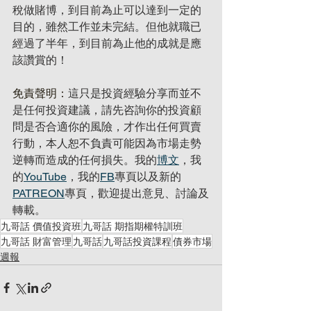
稅做賭博，到目前為止可以達到一定的
目的，雖然工作並未完結。但他就職已
經過了半年，到目前為止他的成就是應
該讚賞的！
免責聲明：
這只是投資經驗分享而並不
是任何投資建議，請先咨詢你的投資顧
問是否合適你的風險，才作出任何買賣
行動，本人恕不負責可能因為市場走勢
逆轉而造成的任何損失。我的
博文
，我
的
YouTube
，我的
FB
專頁以及新的
PATREON
專頁，歡迎提出意見、討論及
轉載。
九哥話 價值投資班
九哥話 期指期權特訓班
九哥話 財富管理
九哥話
九哥話投資課程
債券市場
週報