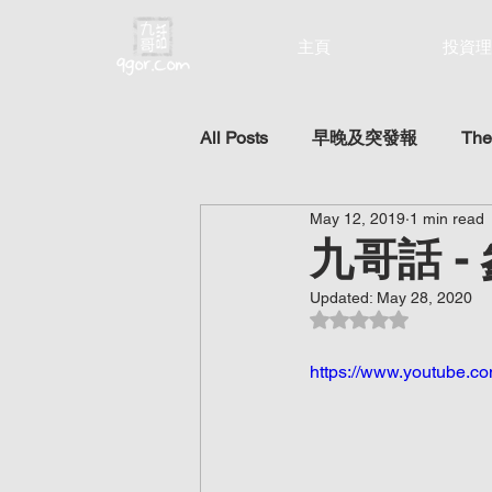
主頁
投資理
All Posts
早晚及突發報
The
May 12, 2019
1 min read
九哥話 
Updated:
May 28, 2020
Rated NaN out of 5 st
https://www.youtube