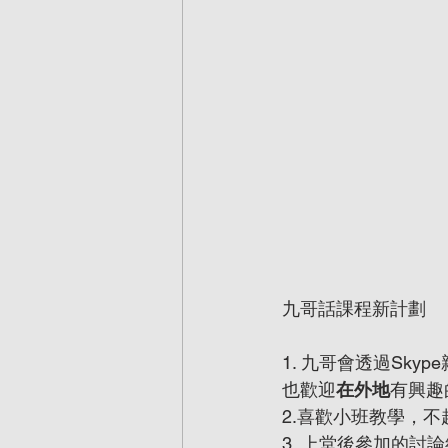
九哥話課程新計劃
1. 九哥會透過Sk
也歡迎
在外地
有興趣
2.喜歡小班教學，
3. 上堂後參加的