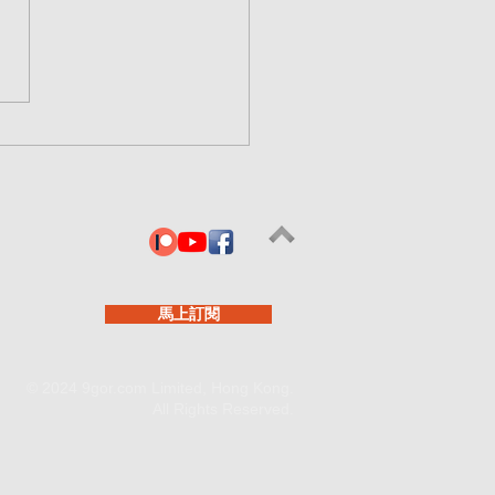
0425【樓市必讀知識 】為
行按揭 是你最好朋友？買
 一定要看 這期視頻！
馬上訂閱
© 2024 9gor.com Limited, Hong Kong.
All Rights Reserved.