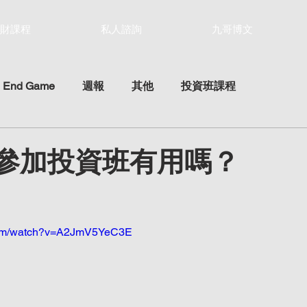
財課程
私人諮詢
九哥博文
 End Game
週報
其他
投資班課程
- 參加投資班有用嗎？
ars.
.com/watch?v=A2JmV5YeC3E