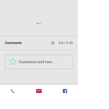
0.0 / 5 (0)
Comments
Comment and rate...
240125 九哥捷報：TSLA
跟九哥學投資，
業績會有危 ？可以點做？
用！想幾時上堂
🎉🎉😄😄
事！
立即訂閱，掌握重點市場資訊及
豐富分析！