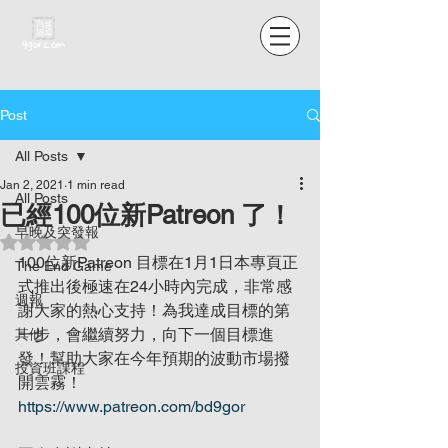
Post
All Posts
Jan 2, 2021
1 min read
All Posts
已經100位新Patreon 了！
早晚及突發報
Rated NaN out of 5 stars.
100位新Patreon 目標在1月1日本專頁正
The End Game
式推出後極速在24小時內完成，非常感
週報
謝大家的熱心支持！為我達成目標的第
一步，會繼續努力，向下一個目標進
其他
發！幫助大家在今年預期的波動市場撥
投資班課程
開雲霧！
https://www.patreon.com/bd9gor