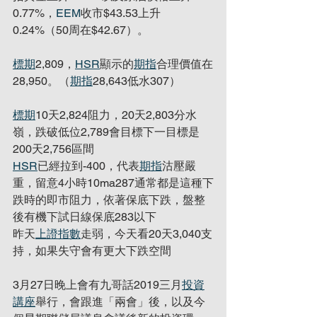
0.77%，
EEM
收市$43.53上升
0.24%（50周在$42.67）。
標期
2,809，
HSR
顯示的
期指
合理價值在
28,950。（
期指
28,643低水307）
標期
10天2,824阻力，20天2,803分水
嶺，跌破低位2,789會目標下一目標是
200天2,756區間
HSR
已經拉到-400，代表
期指
沽壓嚴
重，留意4小時10ma287通常都是這種下
跌時的即市阻力，依著保底下跌，盤整
後有機下試日線保底283以下 
昨天
上證指數
走弱，今天看20天3,040支
持，如果失守會有更大下跌空間
3月27日晚上會有九哥話2019三月
投資
講座
舉行，會跟進「兩會」後，以及今