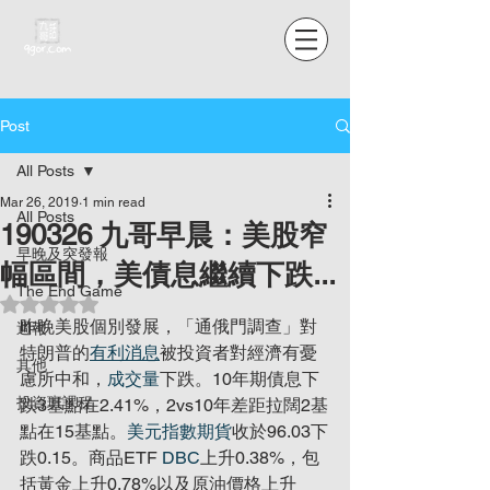
Post
All Posts
Mar 26, 2019
1 min read
All Posts
190326 九哥早晨：美股窄
早晚及突發報
幅區間，美債息繼續下跌...
The End Game
Rated NaN out of 5 stars.
昨晚美股個別發展，「通俄門調查」對
週報
特朗普的
有利消息
被投資者對經濟有憂
其他
慮所中和，
成交量
下跌。10年期債息下
投資班課程
跌3基點在2.41%，2vs10年差距拉闊2基
點在15基點。
美元指數期貨
收於96.03下
跌0.15。商品ETF 
DBC
上升0.38%，包
括黃金上升0.78%以及原油價格上升