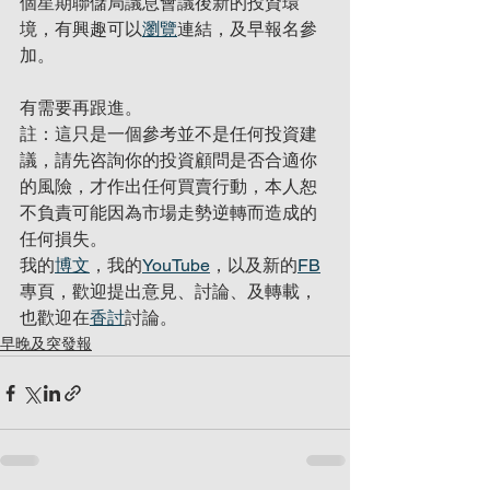
個星期聯儲局議息會議後新的投資環
境，有興趣可以
瀏覽
連結，及早報名參
加。
有需要再跟進。
註：這只是一個參考並不是任何投資建
議，請先咨詢你的投資顧問是否合適你
的風險，才作出任何買賣行動，本人恕
不負責可能因為市場走勢逆轉而造成的
任何損失。
我的
博文
，我的
YouTube
，以及新的
FB
專頁，歡迎提出意見、討論、及轉載，
也歡迎在
香討
討論。
早晚及突發報