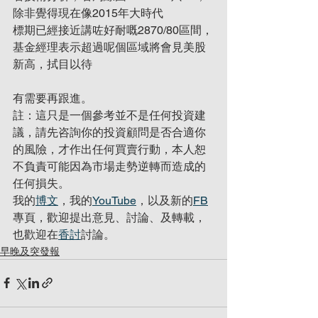
除非覺得現在像2015年大時代
標期已經接近講咗好耐嘅2870/80區間，
基金經理表示超過呢個區域將會見美股
新高，拭目以待
有需要再跟進。
註：這只是一個參考並不是任何投資建
議，請先咨詢你的投資顧問是否合適你
的風險，才作出任何買賣行動，本人恕
不負責可能因為市場走勢逆轉而造成的
任何損失。
我的
博文
，我的
YouTube
，以及新的
FB
專頁，歡迎提出意見、討論、及轉載，
也歡迎在
香討
討論。
早晚及突發報