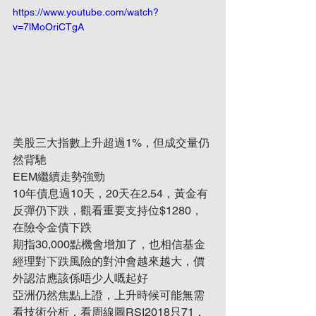
https://www.youtube.com/watch?
v=7lMoOriCTgA
美股三大指數上升超過1%，但成交量仍
然背馳
EEM繼續走勢強勁
10年債息過10天，20天在2.54，黃金有
反彈仍下跌，觀看重要支持位$1280，
在險令金債下跌
期指30,000點機會增加了，也相信基金
經理對下跌風險的對沖會越來越大，價
外認沽應該係唔少人嘅起好
亞洲仍然焦點上證，上升時候可能無需
看技術分析，看周線圖RSI2018只71，