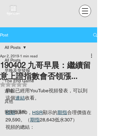
Post
All Posts
Apr 2, 2019
1 min read
All Posts
190402 九哥早晨：繼續留
早晚及突發報
意上證指數會否領漲...
The End Game
Rated NaN out of 5 stars.
早報已經用YouTube視頻發表，可以到
週報
這個
連結
收看。
其他
投資班課程
標期
2,870，
HSR
顯示的
期指
合理價值在
29,590。（
期指
28,643低水307）
視頻的總結：