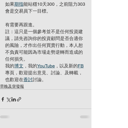
如果
期指
能站穩10天300，之前阻力303
會是交易員下一目標。
有需要再跟進。
註：這只是一個參考並不是任何投資建
議，請先咨詢你的投資顧問是否合適你
的風險，才作出任何買賣行動，本人恕
不負責可能因為市場走勢逆轉而造成的
任何損失。
我的
博文
，我的
YouTube
，以及新的
FB
專頁，歡迎提出意見、討論、及轉載，
也歡迎在
香討
討論。
早晚及突發報