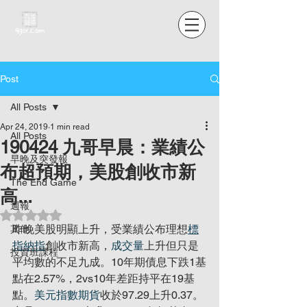
Post
All Posts
Apr 24, 2019
1 min read
All Posts
190424 九哥早晨：業績公
早晚及突發報
布超預期，美股創收市新
The End Game
高...
週報
Rated NaN out of 5 stars.
昨晚美股明顯上升，受業績公布理想
標
其他
指納指
創收市新高，
成交量
上升但只是
投資班課程
平均數的不足九成。10年期債息下跌1基
點在2.57%，2vs10年差距持平在19基
點。
美元指數期貨
收於97.29上升0.37。