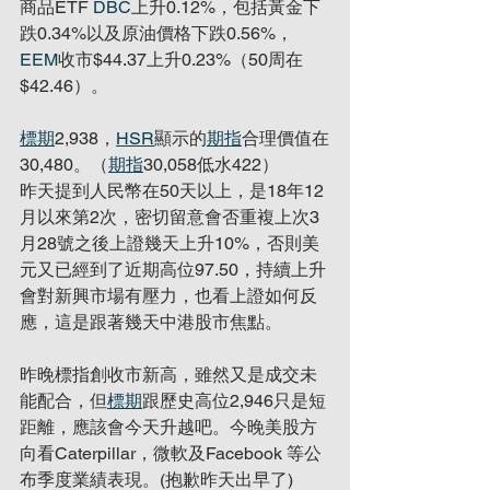
商品ETF 
DBC
上升0.12%，包括黃金下
跌0.34%以及原油價格下跌0.56%，
EEM
收市$44.37上升0.23%（50周在
$42.46）。
標期
2,938，
HSR
顯示的
期指
合理價值在
30,480。（
期指
30,058低水422）
昨天提到人民幣在50天以上，是18年12
月以來第2次，密切留意會否重複上次3
月28號之後上證幾天上升10%，否則美
元又已經到了近期高位97.50，持續上升
會對新興市場有壓力，也看上證如何反
應，這是跟著幾天中港股市焦點。
昨晚標指創收市新高，雖然又是成交未
能配合，但
標期
跟歷史高位2,946只是短
距離，應該會今天升越吧。今晚美股方
向看Caterpillar，微軟及Facebook 等公
布季度業績表現。(抱歉昨天出早了)