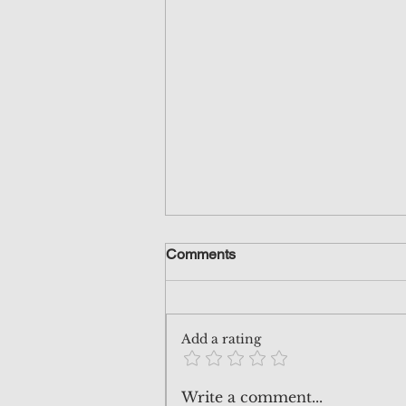
美聯儲又開始 隱形量化寬鬆？
Comments
最近有不少人問我，話不少報道指
出美聯儲似乎開始量寬，因為之前
央行悄悄地吸納了國債，有時間看
Add a rating
兩個星期前寫的Patreon post 現在
公開分享，便會知道真實情況，唔
好亂聽人講！
Write a comment...