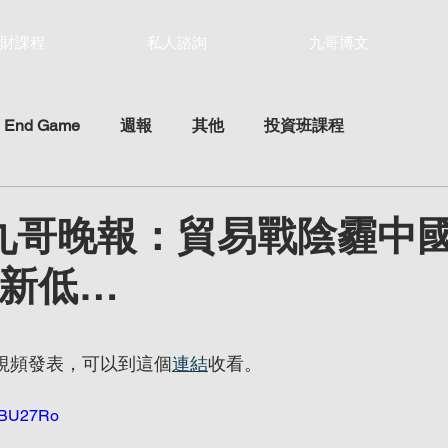
財課程
私人諮詢
九哥博文
 End Game
週報
其他
投資班課程
15 九哥晚報：貿易戰陰霾中
年新低…
ars.
be視頻發表，可以到這個
連結
收看。
DPBU27Ro