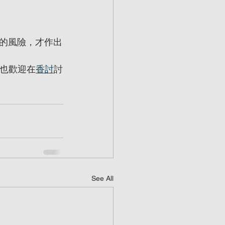
的風險，才作出
也歡迎在
香討
討
See All