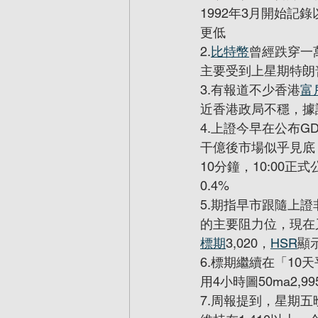
1992年3月開始記
更低
2.
比特幣
曾經跌穿一
主要受到上星期特朗
3.有報道不少香港
富
近香港政局不穩，據
4.上證今早在公布G
干億後市場似乎見底，
10分鐘，10:00
0.4%
5.期指早市跟隨上證
的主要阻力位，現在
標期
3,020，
HSR
顯
6.標期繼續在「1
用4小時圖50ma2,
7.周報提到，星期