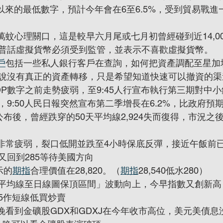
錄以來的最低數字，預計今年會在6至6.5%，受到貿易戰
萬蚊心理關口，這是較早六月尾或七月初曾經碰到近14,0
普話虛擬貨幣必須受到監管，並表示不喜歡虛擬貨幣。
戶
包括一些私人銀行客戶在查詢，如何把資產調配至星加
說沒有真正的資產轉移，只是希望知道快速可以撤資的渠
DP數字之前走勢疲弱，至9:45人行宣布執行第三期對中
9:50人民日報突然宣布第二季增長在6.2%，比政府預
正式公布後，曾經跌穿的50天平均線2,924失而復得，市況
非常疲弱，裂口低開並跌至4小時保底反彈，接近午飯前已升
又回到285等待美國方向
示的
期指
合理價值在28,820。（
期指
28,540低水280）
0天平均線至日線圖保頂區間」波動向上，今早指數又創新
995作短線低買炒賣
五晚看到金礦股GDX和GDXJ在今年收市高位，美元美債