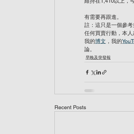
維持在1,410以上
有需要再跟進。
註：這只是一個參考
任何買賣行動，本人
我的
博文
，我的
YouT
論。
早晚及突發報
Recent Posts