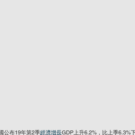
國公布19年第2季
經濟增長
GDP上升6.2%，比上季6.3