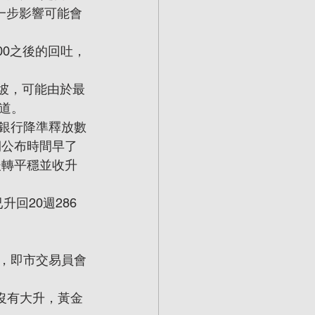
進一步影響可能會
00之後的回吐，
坡，可能由於最
道。
小銀行降準釋放數
期公布時間早了
之後轉平穩並收升
回20週286
高，即市交易員會
息沒有大升，黃金