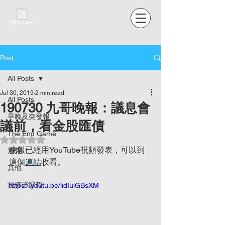
Post
All Posts
Jul 30, 2019
2 min read
All Posts
190730 九哥晚報：議息會
早晚及突發報
議前，看金股匯債
The End Game
Rated NaN out of 5 stars.
晚報已經用YouTube視頻發表，可以到
週報
這個
連結
收看。
其他
投資班課程
https://youtu.be/lidIuiGBsXM