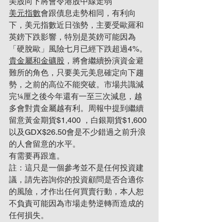
美股向下將會令港股中線走弱
美元指數
會跟債息走勢相同，有利向
下，美元指數近日強勢，主要受歐羅和
英鎊下跌影響，特別是英鎊可能因為
「硬脫歐」風險七月已經下跌超過4%。
貴金屬和金礦股
，將會繼續扮演資金避
難所的角色，只要美元美息確定向下趨
勢，之前的高位不能突破。市場共識減
完¼厘之後今年還有一至三次減息，越
多會對貴金屬越有利。周報中提到繼續
留意黃金期貨$1,400 ，白銀期貨$1,600
以及GDX$26.50會是不少錯過之前升浪
的人會留意的水平。
有需要再跟進。
註：這只是一個參考並不是任何投資建
議，請先咨詢你的投資顧問是否合適你
的風險，才作出任何買賣行動，本人恕
不負責可能因為市場走勢逆轉而造成的
任何損失。