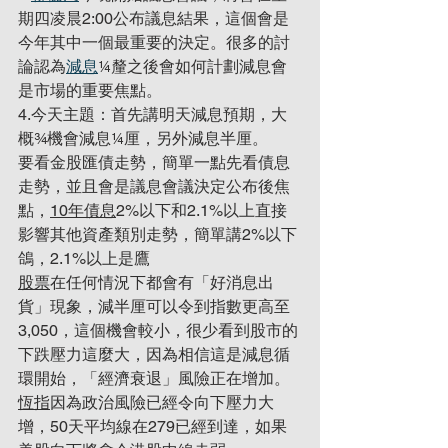
期四凌晨2:00公布議息結果，這個會是
今年其中一個最重要的決定。很多的討
論認為
減息
¼釐之後會如何計劃減息會
是市場的重要焦點。
4.今天主題：首先講明天減息預期，大
概¾機會減息¼厘，另外減息半厘。
要看金股匯債走勢，簡單一點先看債息
走勢，並且會是議息會議決定公布後焦
點，
10年債息
2%以下和2.1%以上直接
影響其他資產類別走勢，簡單講2%以下
鴿，2.1%以上是鷹
股票
在任何情況下都會有「好消息出
貨」現象，減半厘可以令到指數更高至
3,050，這個機會較小，很少看到股市的
下跌壓力這麼大，因為相信這是減息循
環開始，「經濟衰退」風險正在增加。
恆指
因為政治風險已經令向下壓力大
增，50天平均線在279已經到達，如果