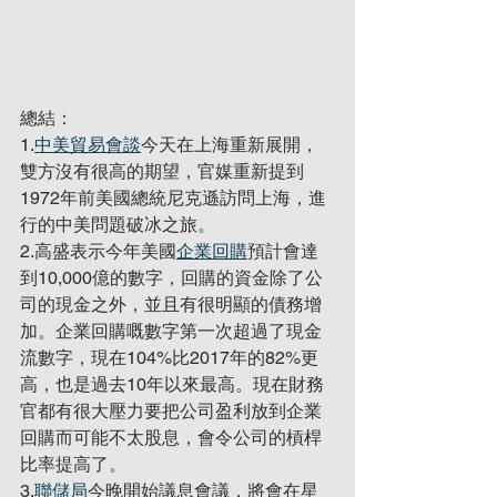
總結：
1.
中美貿易會談
今天在上海重新展開，
雙方沒有很高的期望，官媒重新提到
1972年前美國總統尼克遜訪問上海，進
行的中美問題破冰之旅。
2.高盛表示今年美國
企業回購
預計會達
到10,000億的數字，回購的資金除了公
司的現金之外，並且有很明顯的債務增
加。企業回購嘅數字第一次超過了現金
流數字，現在104%比2017年的82%更
高，也是過去10年以來最高。現在財務
官都有很大壓力要把公司盈利放到企業
回購而可能不太股息，會令公司的槓桿
比率提高了。
3.
聯儲局
今晚開始議息會議，將會在星