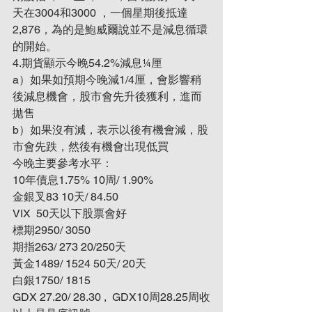
天在3004和3000 ，一個星期後抵達
2,876，為的是鮑威爾說並不是減息循環
的開始。
4.期貨顯示今晚54.2%減息¼厘
a）如果如預期今晚減1/4厘，會影響稍
後減息機會，股市會先升後獲利，進而
拋售
b）如果沒有減，表示以後有機會減，股
市會先跌，然後有機會出現低買
今晚主要參考水平：
10年債息1.75% 10周/ 1.90%
金銀叉83 10天/ 84.50
VIX  50天以下股票會好
標期2950/ 3050
期指263/ 273 20/250天
黃金1489/ 1524 50天/ 20天
白銀1750/ 1815
GDX 27.20/ 28.30 ,  GDX10周28.25周收