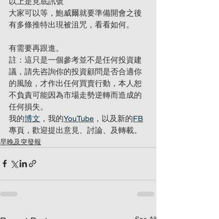
以上是見底訊號
大家可以等，鮑威爾就要準備開會之後
有多條推特出現被沮咒，看看如何。
有需要再跟進。
註：這只是一個參考並不是任何投資建
議，請先咨詢你的投資顧問是否合適你
的風險，才作出任何買賣行動，本人恕
不負責可能因為市場走勢逆轉而造成的
任何損失。
我的
博文
，我的
YouTube
，以及新的
FB
專頁，歡迎提出意見、討論、及轉載。
早晚及突發報
See All