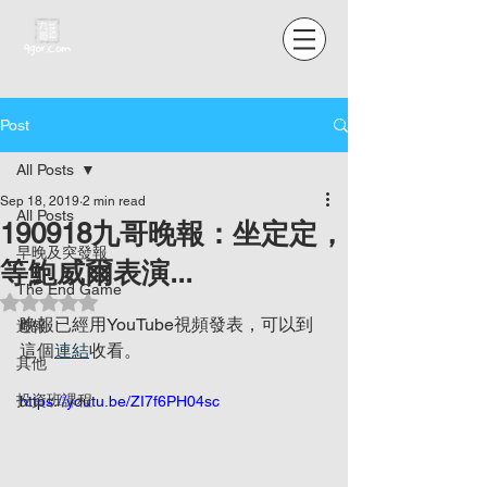
Post
All Posts
Sep 18, 2019
2 min read
All Posts
190918九哥晚報：坐定定，
早晚及突發報
等鮑威爾表演...
The End Game
Rated NaN out of 5 stars.
晚報已經用YouTube視頻發表，可以到
週報
這個
連結
收看。
其他
投資班課程
https://youtu.be/ZI7f6PH04sc