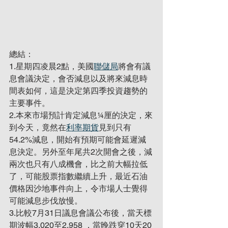
總結：
1.星期四凌晨2點，美國
聯儲局
將會有議
息會議決定，會否減息以及將來減息時
間表如何，這是決定第四季投資趨勢的
主要事件。
2.本來市場預計肯定減息¼厘的決定，來
到今天，竟然在
利率期貨
見到只有
54.2%減息，開始有預期可能會延遲減
息決定。另外至年尾共2次開會之後，減
兩次也只有八成機會，比之前大幅拉低
了，可能股票指數繼續上升，最近石油
價格因沙地事件向上，令市場人士覺得
可能減息步伐放慢。
3.比較7月31日議息會議公布後，當天標
期波幅3,020至2,958 ，當晚跌穿10天20