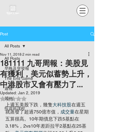
Post
All Posts
Nov 11, 2018
2 min read
All Posts
181111 九哥周報：美股見
早晚及突發報
有獲利，美元似蓄勢上升，
The End Game
中港股市又會有壓力了...
週報
Updated:
Jan 2, 2019
Rated NaN out of 5 stars.
其他
上週五美股下跌，幾隻
大科技股
在週五
投資班課程
就蒸發了超過750億市值，
成交量
在星期
五算很高。10年期債息下跌5基點在
3.18%，2vs10年差距拉平2基點在25基