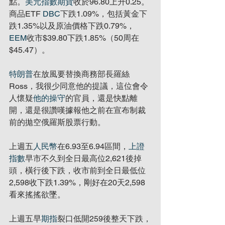
點。
美元指數期貨
收於96.80上升0.25。
商品ETF 
DBC
下跌1.09%，包括黃金下
跌1.35%以及原油價格下跌0.79%，
EEM
收市$39.80下跌1.85%（50周在
$45.47）。
特朗普
在放風要替換商務部長羅絲
Ross，我很少同意他的提議，這位會令
人懷疑
他的操守
的官員，還是快點離
開，還是很讚嘆據報他之前在宣布制裁
前的拋空俄羅斯股票行動。
上週五
人民幣
在6.93至6.94區間，
上證
指數
早市不久到全日最高位2,621後掉
頭，橫行後下跌，收市前到全日最低位
2,598收下跌1.39%，剛好在20天2,598
看來搖搖欲墜。
上週五早
期指
裂口低開259後整天下跌，