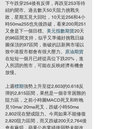
下午跌穿254後有反彈，再跌至253等待
紐約開市。過去數天50天阻力挑戰失
敗，星期五見大回吐，10天近256和4小
時50ma255也先後跌破，看來200周251
又會是下一個目標。
美元指數期貨
20天
的96區間支持，似乎又準備好挑戰日線
圖保頂的97區間，衝破的話新興市場以
致中港股市都會有很大壓力。
原油期貨
在短短一個月已經從高位下跌20%，進
入所謂的熊市，可能在反映經濟有機會
放慢。
上週
標期
強勢上升至從2,603的0.618反
彈的2,815區間，果然是一個非常困難的
阻力區，之前小時圖MACD死叉和昨晚
見10ma/ 20ma死叉，跌破小時50ma 
2,802現在變成阻力。今周如果不能修復
2,820阻力區間，而又跌破200天2,764後
會有麻煩，蘋果公布業績後弱勢未能改