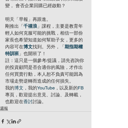
變， 會否企業回購已經啟動？
明天「早報」再跟進。
剛推出「
千禧浪
」課程，主要是教育年
輕人如何克服可能的挑戰，相信一部份
家長也希望知道如何幫助子女，更多的
內容可在
博文
找到。另外，「
期指期權
特訓班
」也開班了！
註：這只是一個參考/提議，請先咨詢你
的投資顧問是否合適你的風險，才作出
任何買賣行動，本人恕不負責可能因為
市場走勢逆轉而造成的任何損失。
我的
博文
，我的
YouTube
，以及新的
FB
專頁，歡迎提出意見、討論、及轉載，
也歡迎在
香討
討論。
週報