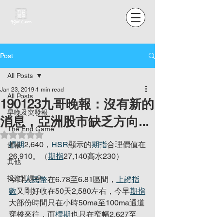
Post
All Posts
Jan 23, 2019
1 min read
All Posts
190123九哥晚報：沒有新的
早晚及突發報
消息，亞洲股市缺乏方向...
The End Game
Rated NaN out of 5 stars.
標期
2,640，
HSR
顯示的
期指
合理價值在
週報
26,910。（
期指
27,140高水230）
其他
投資班課程
今日
人民幣
在6.78至6.81區間，
上證指
數
又剛好收在50天2,580左右，今早
期指
大部份時間只在小時50ma至100ma通道
穿梭來往，而
標期
也只在窄幅2,627至