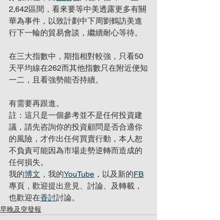
2,642區間，看來要等中美透露更多有關
華為事件，以致計劃中下周劉鶴訪美進
行下一輪的貿易會談，繼續耐心等待。
在三大指數中，期指相對較強，只看50
天平均線在262而其他指數只在附近便知
一二，且看強勢能否持續。
有需要再跟進。
註：這只是一個參考並不是任何投資建
議，請先咨詢你的投資顧問是否合適你
的風險，才作出任何買賣行動，本人恕
不負責可能因為市場走勢逆轉而造成的
任何損失。
我的
博文
，我的
YouTube
，以及新的
FB
專頁，歡迎提出意見、討論、及轉載，
也歡迎在
香討
討論。
早晚及突發報