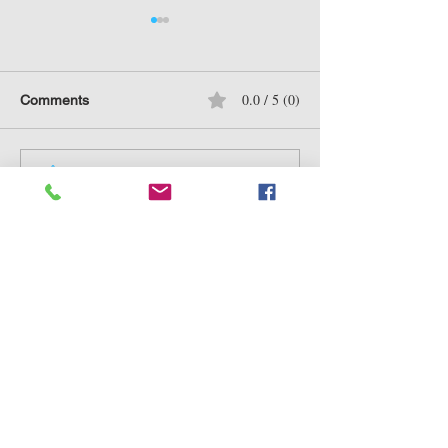
0.0 / 5 (0)
Comments
Comment and rate...
241229 特朗普2.0 + 馬斯
溫故知新：202
克 = 美股會遭 核爆？
股泡沫系列
立即訂閱，掌握重點市場資訊及
豐富分析！