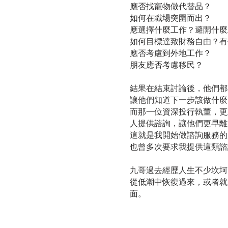
應否找寵物做代替品？
如何在職場突圍而出？
應選擇什麼工作？避開什麼
如何目標達致財務自由？有
應否考慮到外地工作？
朋友應否考慮移民？
結果在結束討論後，他們都
讓他們知道下一步該做什麼
而那一位資深投行執董，更
人提供諮詢，讓他們更早離
這就是我開始做諮詢服務的
也曾多次要求我提供這類諮
九哥過去經歷人生不少坎坷
從低潮中恢復過來，或者就
面。