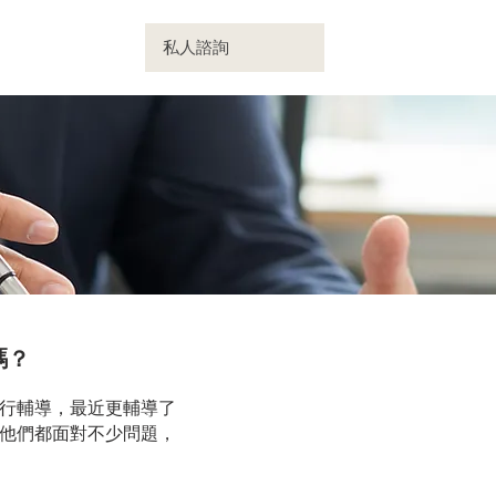
財課程
私人諮詢
九哥博文
嗎？
行輔導，
最近更
輔導了
他們都面對不少問題，