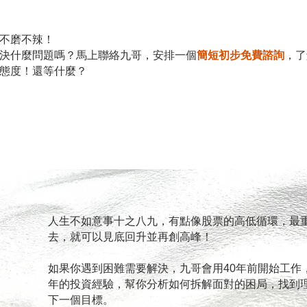
不磨不辣！
馬上聯絡九哥，安排一個
簡短初步免費諮詢
，了
決什麼問題嗎？
態度！還等什麼？
人生不如意事十之八九，有點像股票的高低循環，最
去，就可以見底回升並再創高峰！
如果你遇到困難需要解決，九哥會用40年前開始工作
年的投資經驗，幫你分析如何拆解面對的困局，找到
下一個目標。