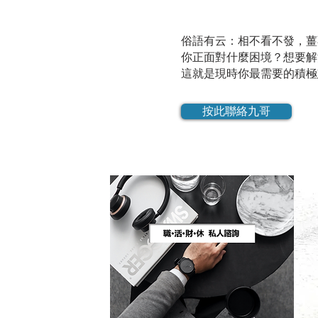
俗語有云：相不看不發，薑
你正面對什麼困境？想要解
這就是現時你最需要的積極
按此聯絡九哥