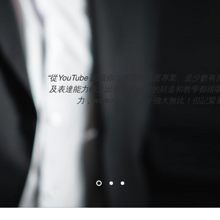
“從YouTube 認識你，感覺你高度專業、是少數
及表達能力極之出色，因此你的頻道和教學都很
力，working capacity 強大無比！但