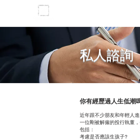
主頁
投資理
​私人諮詢
你有經歷過人生低潮
近年跟不少朋友和年輕人進
一位剛被解僱的投行執董，
包括：
考慮是否應該生孩子?