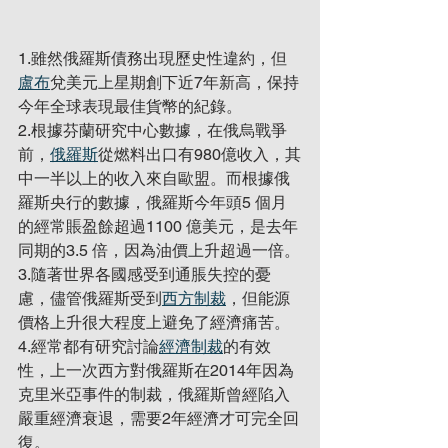
1.雖然俄羅斯債務出現歷史性違約，但
盧布
兌美元上星期創下近7年新高，保持
今年全球表現最佳貨幣的紀錄。
2.根據芬蘭研究中心數據，在俄烏戰爭
前，
俄羅斯
從燃料出口有980億收入，其
中一半以上的收入來自歐盟。而根據俄
羅斯央行的數據，俄羅斯今年頭5 個月
的經常賬盈餘超過1100 億美元，是去年
同期的3.5 倍，因為油價上升超過一倍。
3.隨著世界各國感受到通脹失控的憂
慮，儘管俄羅斯受到
西方制裁
，但能源
價格上升很大程度上避免了經濟痛苦。
4.經常都有研究討論
經濟制裁
的有效
性，上一次西方對俄羅斯在2014年因為
克里米亞事件的制裁，俄羅斯曾經陷入
嚴重經濟衰退，需要2年經濟才可完全回
復。