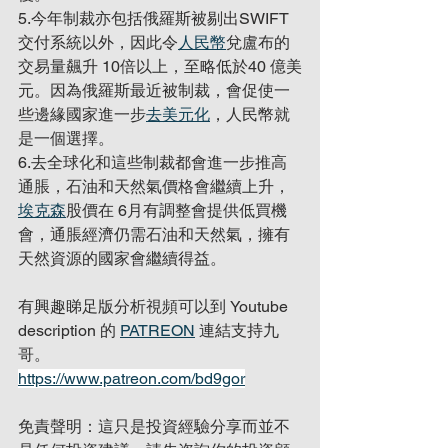
5.今年制裁亦包括俄羅斯被剔出SWIFT 
交付系統以外，因此令
人民幣
兌盧布的
交易量飆升 10倍以上，至略低於40 億美
元。因為俄羅斯最近被制裁，會促使一
些邊緣國家進一步
去美元化
，人民幣就
是一個選擇。
6.去全球化和這些制裁都會進一步推高
通脹，石油和天然氣價格會繼續上升，
埃克森
股價在 6月有調整會提供低買機
會，通脹經濟仍需石油和天然氣，擁有
天然資源的國家會繼續得益。
有興趣睇足版分析視頻可以到 Youtube 
description 的 
PATREON
 連結支持九
哥。
https://www.patreon.com/bd9gor
免責聲明：這只是投資經驗分享而並不