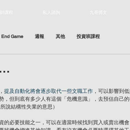
財課程
私人諮詢
九哥博文
 End Game
週報
其他
投資班課程
…
ars.
，
提及自動化將會逐步取代一些文職工作
，可以影響到低
勢，但到底有多少人有這個「危機意識」，去預估自己的
華所說結構性失業的意思）
資的必要技能之一，可以在適當時候找到買入或賣出機會