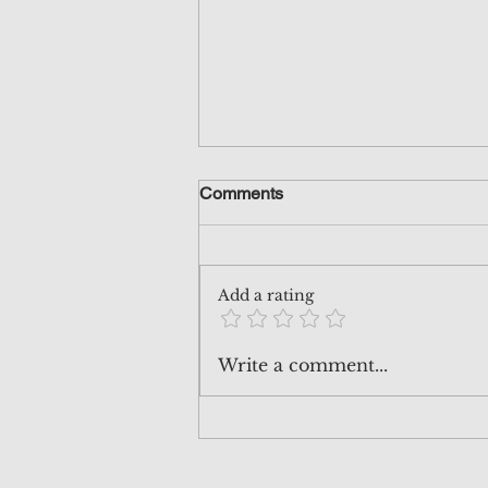
Comments
Add a rating
260620 價值投資班 INVA-012
Write a comment...
🎉🎉