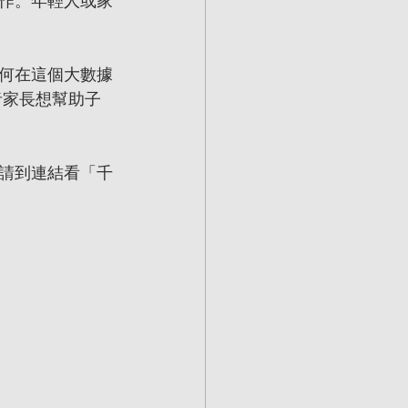
作。年輕人或家
何在這個大數據
者家長想幫助子
請到連結看「千