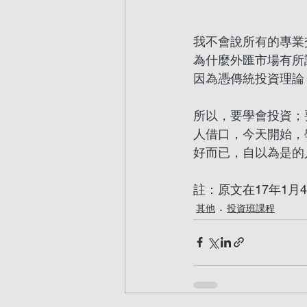
我不會說所有的專業
為什麼外匯市場有所
因為憑傳統投資理論
所以，要學會投資；
人借口，今天開始，
好而已，自以為是的
註：原文在17年1月4日
其他
投資班課程