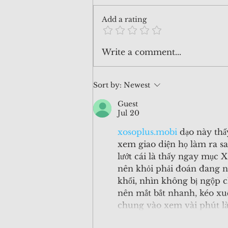
Add a rating
260620 價值投資班 INVA-012
Write a comment...
🎉🎉
Sort by:
Newest
Guest
Jul 20
xosoplus.mobi
 dạo này thấ
xem giao diện họ làm ra sa
lướt cái là thấy ngay mục
nên khỏi phải đoán đang nó
khối, nhìn không bị ngộp c
nên mắt bắt nhanh, kéo xuố
chung vào xem vài phút là