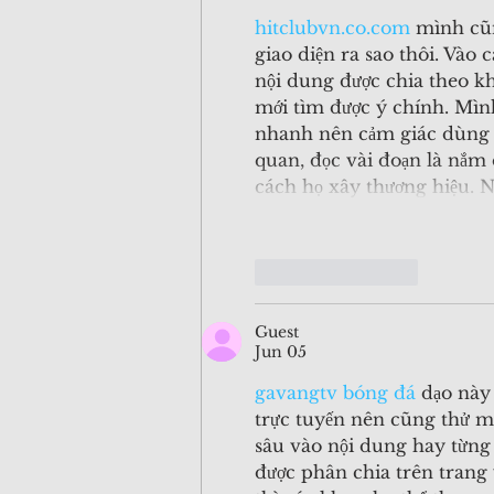
hitclubvn.co.com
 mình cũn
giao diện ra sao thôi. Vào 
nội dung được chia theo k
mới tìm được ý chính. Mìn
nhanh nên cảm giác dùng kh
quan, đọc vài đoạn là nắm đ
cách họ xây thương hiệu. 
Like
Reply
Guest
Jun 05
gavangtv bóng đá
 dạo này 
trực tuyến nên cũng thử mở
sâu vào nội dung hay từng
được phân chia trên trang 