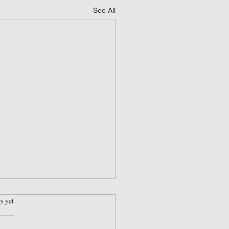
See All
rs.
s yet