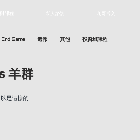
財課程
私人諮詢
九哥博文
 End Game
週報
其他
投資班課程
 vs 羊群
ars.
面可以是這樣的