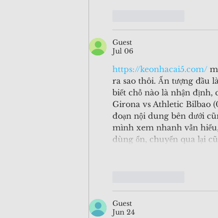
Like
Reply
Guest
Jul 06
https://keonhacai5.com/
 m
ra sao thôi. Ấn tượng đầu l
biết chỗ nào là nhận định, 
Girona vs Athletic Bilbao (
đoạn nội dung bên dưới cũn
mình xem nhanh vẫn hiểu,
dùng ổn, chuyển qua lại c
Like
Reply
Guest
Jun 24