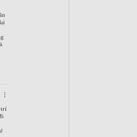
 
ần 
ại 
ng 
à 
trí 
i 
ể 