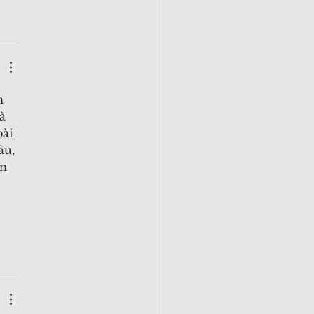
n 
à 
ài 
âu, 
n 