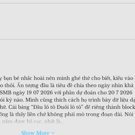
260515 期指期權特訓班
26
HSFO-032 🎉🎉
何銀
樓前
y bạn bè nhắc hoài nên mình ghé thử cho biết, kiểu vào 
o thôi. Ấn tượng đầu là tiêu đề chia theo ngày nhìn khá 
 XSMB ngày 19 07 2026 với phần dự đoán cho 20 7 2026 
i kỳ nào. Mình cũng thích cách họ trình bày dữ liệu d
hữ. Cái bảng “Đầu lô tô Đuôi lô tô” để riêng thành block
ng là thấy liền chứ không phải mò trong đoạn dài. Nói 
 nắm được bố cục, nhất là…
Show More