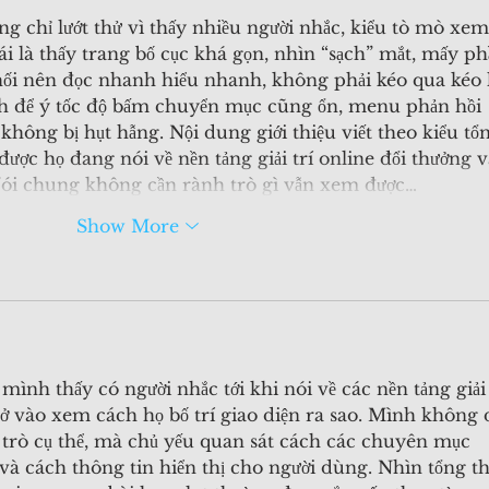
g chỉ lướt thử vì thấy nhiều người nhắc, kiểu tò mò xem
cái là thấy trang bố cục khá gọn, nhìn “sạch” mắt, mấy ph
hối nên đọc nhanh hiểu nhanh, không phải kéo qua kéo l
h để ý tốc độ bấm chuyển mục cũng ổn, menu phản hồi 
ông bị hụt hẫng. Nội dung giới thiệu viết theo kiểu tổ
ược họ đang nói về nền tảng giải trí online đổi thưởng v
Nói chung không cần rành trò gì vẫn xem được…
Show More
mình thấy có người nhắc tới khi nói về các nền tảng giải 
 vào xem cách họ bố trí giao diện ra sao. Mình không đ
 trò cụ thể, mà chủ yếu quan sát cách các chuyên mục 
và cách thông tin hiển thị cho người dùng. Nhìn tổng th