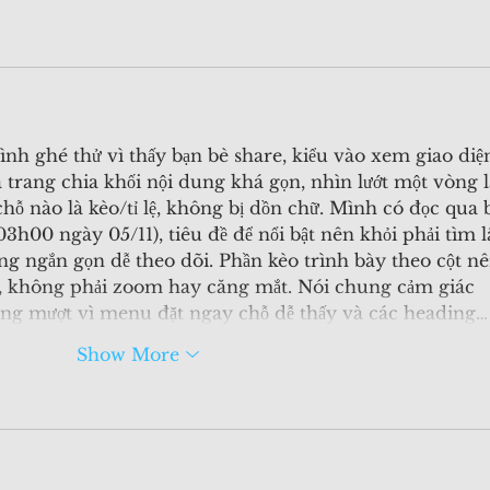
ình ghé thử vì thấy bạn bè share, kiểu vào xem giao diệ
à trang chia khối nội dung khá gọn, nhìn lướt một vòng l
chỗ nào là kèo/tỉ lệ, không bị dồn chữ. Mình có đọc qua b
03h00 ngày 05/11), tiêu đề để nổi bật nên khỏi phải tìm l
g ngắn gọn dễ theo dõi. Phần kèo trình bày theo cột nê
 không phải zoom hay căng mắt. Nói chung cảm giác 
ũng mượt vì menu đặt ngay chỗ dễ thấy và các heading…
Show More